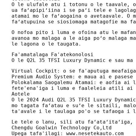
O le ulufale atu i totonu o le taavale, o
ua faʻapipiʻiina i se paʻi tele e lagolag
atamai mo le faʻaogaina o avetaavale. O m
faʻatupuina se siosiomaga matagofie ma fa
O nofoa pito i luma e ofoina atu le mafan
avanoa mo malaga a le aiga poʻo malaga ma
le lagona o le taugata.
Fa'amatalaga Fa'atekonolosi
O le Q2L 35 TFSI Luxury Dynamic e sau ma 
Virtual Cockpit: o se fa'aputuga meafaiga
Premium Audio System: e maua ai e pasese 
Polokalama Saogalemu Atamai: e aofia ai l
fete'ena'iga i luma e faaleleia atili ai 
Aotele
O le 2024 Audi Q2L 35 TFSI Luxury Dynamic
mo tagata faʻatau e suʻe le sitaili, malo
ta'avale i le taulaga po'o se tafaoga i l
Le tele o lanu, sili atu faʻataʻitaʻiga, 
Chengdu Goalwin Technology Co,Ltd
Upega tafa'ilagi: www.nesetekauto.com