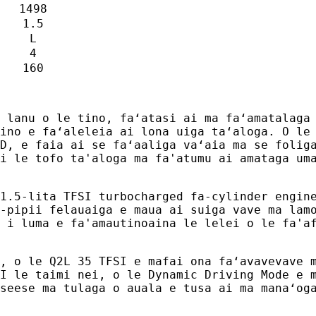
1498
1.5
L
4
160
 lanu o le tino, faʻatasi ai ma faʻamatalaga
ino e faʻaleleia ai lona uiga taʻaloga. O le
D, e faia ai se faʻaaliga vaʻaia ma se folig
i le tofo ta'aloga ma fa'atumu ai amataga um
1.5-lita TFSI turbocharged fa-cylinder engin
-pipii felauaiga e maua ai suiga vave ma lam
 i luma e fa'amautinoaina le lelei o le fa'a
, o le Q2L 35 TFSI e mafai ona faʻavavevave 
I le taimi nei, o le Dynamic Driving Mode e 
seese ma tulaga o auala e tusa ai ma manaʻog