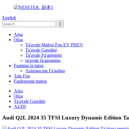
English
Aiga
Oloa
Ta'avale Malosi Fou EV PHEV
Ta'avale Gasolini
Ta'avale Fa'apisinisi
ta'avale fa'aaogaina
Faatatau ia tatou
Asiasiga ma Fa'aaliga
Tala Fou
Faafesootai matou
Aiga
Oloa
Ta'avale Gasolini
AUDI
Audi Q2L 2024 35 TFSI Luxury Dynamic Edition Ta'a