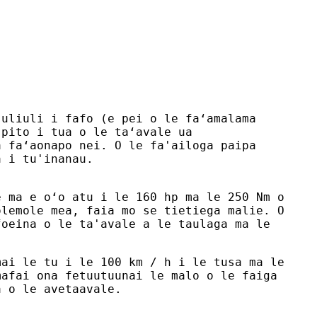
 uliuli i fafo (e pei o le faʻamalama
 pito i tua o le taʻavale ua
a faʻaonapo nei. O le fa'ailoga paipa
a i tu'inanau.
e ma e oʻo atu i le 160 hp ma le 250 Nm o
olemole mea, faia mo se tietiega malie. O
foeina o le ta'avale a le taulaga ma le
mai le tu i le 100 km / h i le tusa ma le
mafai ona fetuutuunai le malo o le faiga
a o le avetaavale.