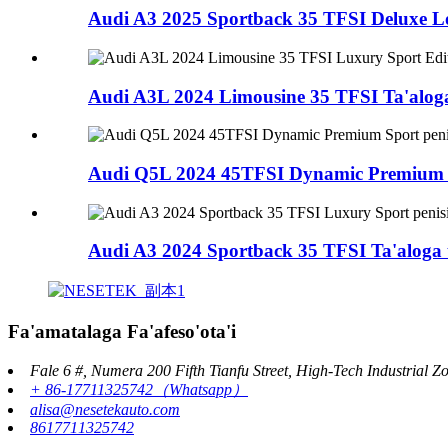
Audi A3 2025 Sportback 35 TFSI Deluxe Lo
Audi A3L 2024 Limousine 35 TFSI Ta'aloga 
Audi Q5L 2024 45TFSI Dynamic Premium Ta
Audi A3 2024 Sportback 35 TFSI Ta'aloga t
Fa'amatalaga Fa'afeso'ota'i
Fale 6 #, Numera 200 Fifth Tianfu Street, High-Tech Industrial 
+ 86-17711325742（Whatsapp）
alisa@nesetekauto.com
8617711325742