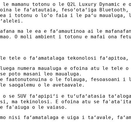
 le mamanu totonu o le Q2L Luxury Dynamic e 
oina le faʻatautaia, fesoʻotaʻiga Bluetooth,
ea i totonu o loʻo faia i le paʻu maualuga, 
ʻalelei.
afana ma le ea e faʻamautinoa ai le mafanafa
mao. O moli ambient i totonu e mafai ona fet
le tele o faʻamatalaga tekonolosi faʻapitoa,
luega numera maualuga e ofoina atu le tele o
se poto masani leo maualuga.
e faatonutonuina o le folauga, fesoasoani i 
le saogalemu o le avetaavale.
 o se SUV faʻapipiʻi e tuʻufaʻatasia taʻalog
si, ma tekinolosi. E ofoina atu se fa'ata'it
e fa'aiuga o le vaiaso.
mo nisi faʻamatalaga e uiga i taʻavale, faʻa