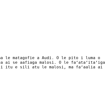
ma le matagofie a Audi. O le pito i luma o
ua ai se aafiaga malosi. O le faʻataʻitaʻiga
 i itu e sili atu le malosi, ma faʻaalia ai