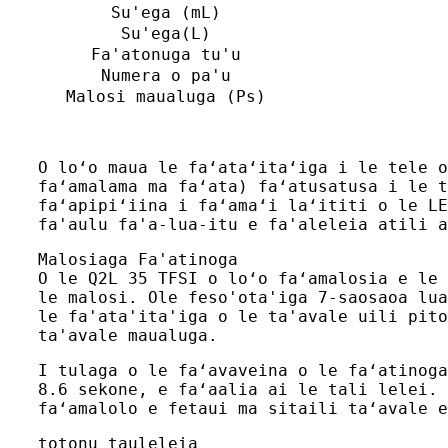
Su'ega (mL)
Su'ega(L)
Fa'atonuga tu'u
Numera o pa'u
Malosi maualuga (Ps)
O loʻo maua le faʻataʻitaʻiga i le tele o
faʻamalama ma faʻata) faʻatusatusa i le t
faʻapipiʻiina i faʻamaʻi laʻititi o le LE
fa'aulu fa'a-lua-itu e fa'aleleia atili a
Malosiaga Fa'atinoga
O le Q2L 35 TFSI o loʻo faʻamalosia e le 
le malosi. Ole feso'ota'iga 7-saosaoa lua
le fa'ata'ita'iga o le ta'avale uili pito
ta'avale maualuga.
I tulaga o le faʻavaveina o le faʻatinoga
8.6 sekone, e faʻaalia ai le tali lelei. 
faʻamalolo e fetaui ma sitaili taʻavale e
totonu tauleleia