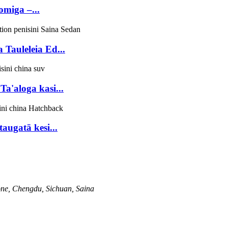
miga –...
Tauleleia Ed...
'aloga kasi...
augatā kesi...
Zone, Chengdu, Sichuan, Saina