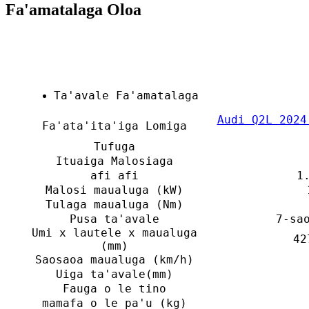
Fa'amatalaga Oloa
Ta'avale Fa'amatalaga
Audi Q2L 2024
Fa'ata'ita'iga Lomiga
Tufuga
Ituaiga Malosiaga
afi afi
1
Malosi maualuga (kW)
Tulaga maualuga (Nm)
Pusa ta'avale
7-sa
Umi x lautele x maualuga
42
(mm)
Saosaoa maualuga (km/h)
Uiga ta'avale(mm)
Fauga o le tino
mamafa o le pa'u (kg)