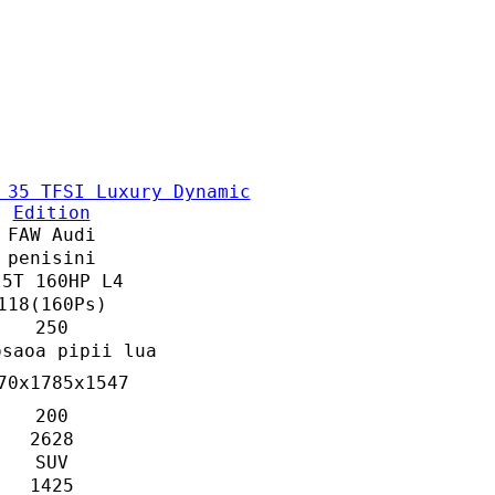
 35 TFSI Luxury Dynamic
Edition
FAW Audi
penisini
.5T 160HP L4
118(160Ps)
250
osaoa pipii lua
70x1785x1547
200
2628
SUV
1425