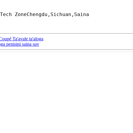
Tech ZoneChengdu,Sichuan,Saina
oupé Ta'avale ta'aloga
a penisini saina suv