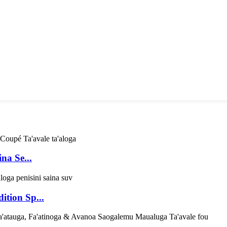
na Se...
tion Sp...