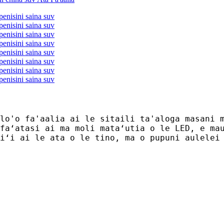
lo'o fa'aalia ai le sitaili ta'aloga masani 
faʻatasi ai ma moli mataʻutia o le LED, e ma
iʻi ai le ata o le tino, ma o pupuni aulelei