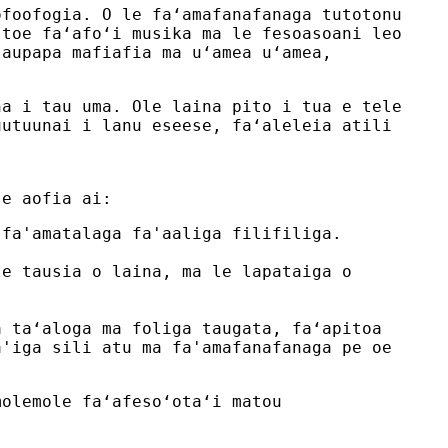
ofoofogia. O le faʻamafanafanaga tutotonu
 toe faʻafoʻi musika ma le fesoasoani leo
laupapa mafiafia ma uʻamea uʻamea,
na i tau uma. Ole laina pito i tua e tele
uutuunai i lanu eseese, faʻaleleia atili
 e aofia ai:
 fa'amatalaga fa'aaliga filifiliga.
le tausia o laina, ma le lapataiga o
a taʻaloga ma foliga taugata, faʻapitoa
a'iga sili atu ma fa'amafanafanaga pe oe
molemole faʻafesoʻotaʻi matou