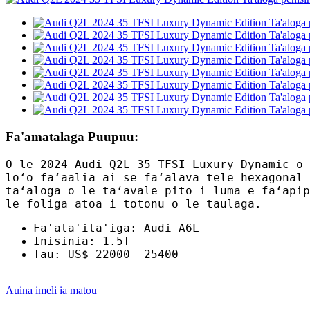
Fa'amatalaga Puupuu:
O le 2024 Audi Q2L 35 TFSI Luxury Dynamic o 
loʻo faʻaalia ai se faʻalava tele hexagonal 
taʻaloga o le taʻavale pito i luma e faʻapip
le foliga atoa i totonu o le taulaga.
Fa'ata'ita'iga: Audi A6L
Inisinia: 1.5T
Tau: US$ 22000 –25400
Auina imeli ia matou