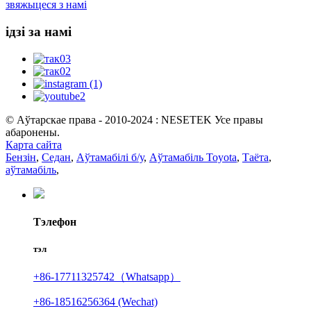
звяжыцеся з намі
ідзі за намі
© Аўтарскае права - 2010-2024 : NESETEK Усе правы
абаронены.
Карта сайта
Бензін
,
Седан
,
Аўтамабілі б/у
,
Аўтамабіль Toyota
,
Таёта
,
аўтамабіль
,
Тэлефон
тэл
+86-17711325742（Whatsapp）
+86-18516256364 (Wechat)