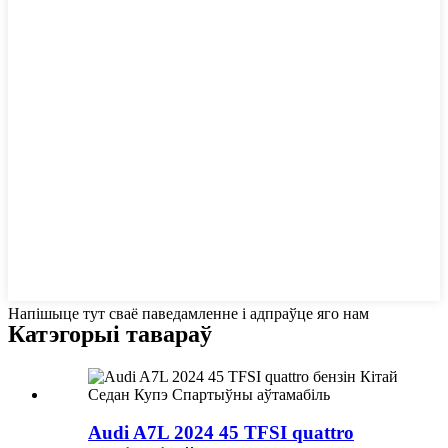
Напішыце тут сваё паведамленне і адпраўце яго нам
Катэгорыі тавараў
Audi A7L 2024 45 TFSI quattro