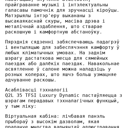
прайграванне музыкі і інтэлектуальны
галасавы памочнік для зручнасці кіроўцы.
Матэрыялы інтэр'еру выкананы з
высакаякаснай скуры, масіва дрэва і
металічнай аздаблення, што стварае
раскошную і камфортную абстаноўку.
Пярэднія сядзенні забяспечваюць падагрэў
і вентыляцыю для забеспячэння камфорту ў
любых кліматычных умовах. На заднім
шэрагу дастаткова месца для сямейных
паездак або далёкіх паездак. Навакольнае
асвятленне ў салоне можна наладзіць у
розных колерах, што яшчэ больш узмацняе
адчуванне раскошы.
Асаблівасці тэхналогіі
Q2L 35 TFSI Luxury Dynamic пастаўляецца з
шэрагам перадавых тэхналагічных функцый,
у тым ліку:
Віртуальная кабіна: лічбавая панэль
прыбораў з высокім дазволам, якая
прапануе мноства варыянтаў адлюстравання