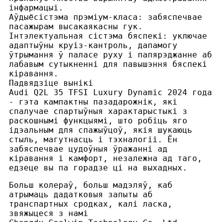
інфармацыі.
Аўдыёсістэма прэміум-класа: забяспечвае
пасажырам высакаякасны гук.
Інтэлектуальная сістэма бяспекі: уключае
адаптыўны круіз-кантроль, дапамогу
ўтрымання ў паласе руху і папярэджанне аб
лабавым сутыкненні для павышэння бяспекі
кіравання.
Падвядзіце вынікі
Audi Q2L 35 TFSI Luxury Dynamic 2024 года
- гэта кампактны пазадарожнік, які
спалучае спартыўныя характарыстыкі з
раскошнымі функцыямі, што робіць яго
ідэальным для спажыўцоў, якія шукаюць
стыль, магутнасць і тэхналогіі. Ён
забяспечвае цудоўныя ўражанні ад
кіравання і камфорт, незалежна ад таго,
едзеце вы па горадзе ці на выхадных.
Больш колераў, больш мадэляў, каб
атрымаць дадатковыя запыты аб
транспартных сродках, калі ласка,
звяжыцеся з намі