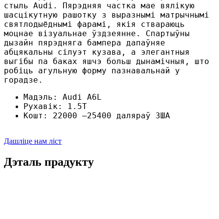
стыль Audi. Пярэдняя частка мае вялікую
шасцікутную рашотку з выразнымі матрычнымі
святлодыёднымі фарамі, якія ствараюць
моцнае візуальнае ўздзеянне. Спартыўны
дызайн пярэдняга бампера дапаўняе
абцякальны сілуэт кузава, а элегантныя
выгібы па баках яшчэ больш дынамічныя, што
робіць агульную форму пазнавальнай у
горадзе.
Мадэль: Audi A6L
Рухавік: 1.5T
Кошт: 22000 –25400 даляраў ЗША
Дашліце нам ліст
Дэталь прадукту