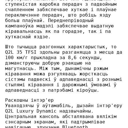
ступеністая каробка перадач з падвойным
счапленнем забяспечвае хуткае і плаўнае
пераключэнне перадач, што робіць язду
больш плаўнай. Переднепріводный
кампаноўка мадэлі забяспечвае выдатную
кіравальнасць як па горадзе, так і па
хуткаснай яздзе.
Што тычыцца разгонных характарыстык, то
Q2L 35 TFSI здольны разганяцца з месца да
100 км/г прыкладна за 8,6 секунды,
дэманструючы добрую рэакцыю на
магутнасць. Між тым, дынамічны рэжым
кіравання можа рэгуляваць жорсткасць
сістэмы падвескі ў адпаведнасці з рознымі
стылямі кіравання і дарожнымі ўмовамі ў
адпаведнасці з патрэбамі кіроўцы.
Раскошны інтэр'ер
Уваходзячы ў аўтамабіль, дызайн інтэр'еру
Q2L Luxury Dynamic надзвычайны.
Цэнтральная кансоль абсталявана вялікім
сэнсарным экранам, які падтрымлівае
навігацыю, злучэнне Bluetooth,