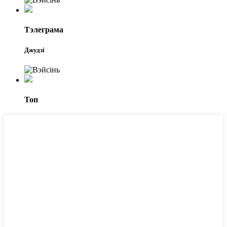
Тэлеграма
Джудзі
Топ