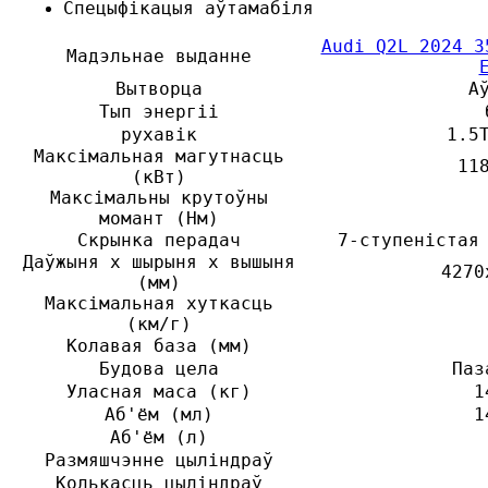
Спецыфікацыя аўтамабіля
Audi Q2L 2024 3
Мадэльнае выданне
Вытворца
А
Тып энергіі
рухавік
1.5
Максімальная магутнасць
11
(кВт)
Максімальны крутоўны
момант (Нм)
Скрынка перадач
7-ступеністая
Даўжыня х шырыня х вышыня
4270
(мм)
Максімальная хуткасць
(км/г)
Колавая база (мм)
Будова цела
Паз
Уласная маса (кг)
1
Аб'ём (мл)
1
Аб'ём (л)
Размяшчэнне цыліндраў
Колькасць цыліндраў