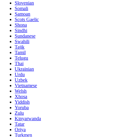
Slovenian
Somali
Samoan
Scots Gaelic
Shona
Sindhi
Sundanese
Swahili
Tajik
Tamil
Telugu
Thai
Ukrainian
Urdu
Uzbek
Vietnamese
Welsh
Xhosa
Yiddish
Yoruba
Zulu
Kinyarwanda
Tatar
Oriya
Turkmen