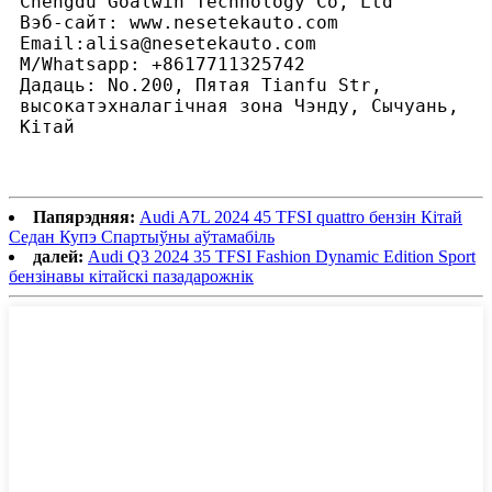
Chengdu Goalwin Technology Co, Ltd
Вэб-сайт: www.nesetekauto.com
Email:alisa@nesetekauto.com
M/Whatsapp: +8617711325742
Дадаць: No.200, Пятая Tianfu Str,
высокатэхналагічная зона Чэнду, Сычуань,
Кітай
Папярэдняя:
Audi A7L 2024 45 TFSI quattro бензін Кітай
Седан Купэ Спартыўны аўтамабіль
далей:
Audi Q3 2024 35 TFSI Fashion Dynamic Edition Sport
бензінавы кітайскі пазадарожнік