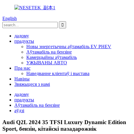
English
дадому
прадукты
Новы энергетычны аўтамабіль EV PHEV
Аўтамабіль на бензіне
Камерцыйны аўтамабіль
УЖЫВАНЫ АВТО
Пра нас
Наведванне кліентаў і выстава
Навіны
Звяжыцеся з намі
дадому
прадукты
Аўтамабіль на бензіне
аўдзі
Audi Q2L 2024 35 TFSI Luxury Dynamic Edition
Sport, бензін, кітайскі пазадарожнік