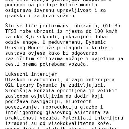
pogonom na prednje kotače modela
osigurava izvrsnu upravljivost i za
gradsku i za brzu vožnju.
Što se tiče performansi ubrzanja, Q2L 35
TFSI može ubrzati iz mjesta do 100 km/h
za oko 8,6 sekundi, pokazujući dobar
odziv snage. U međuvremenu, Dynamic
Driving Mode može prilagoditi krutost
sustava ovjesa kako bi odgovarao
različitim stilovima vožnje i uvjetima na
cesti prema potrebama vozača.
Luksuzni interijer
Ulaskom u automobil, dizajn interijera
Q2L Luxury Dynamic je zadivljujući.
Središnja konzola opremljena je velikim
zaslonom osjetljivim na dodir koji
podržava navigaciju, Bluetooth
povezivanje, reprodukciju glazbe i
inteligentnog glasovnog asistenta za
praktičnost vozača. Materijali interijera
izrađeni su od visokokvalitetne kože,
punog drva i metalnih ukrasa, stvarajući