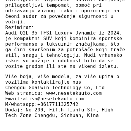
prilagodljivi tempomat, pomoć pri
održavanju voznog traka i upozorenje na
čeoni sudar za povećanje sigurnosti u
vožnji.
Rezimirati
Audi Q2L 35 TFSI Luxury Dynamic iz 2024.
je kompaktni SUV koji kombinira sportske
performanse s luksuznim značajkama, što
ga čini savršenim za potrošače koji traže
stil, snagu i tehnologiju. Nudi vrhunsko
iskustvo vožnje i udobnost bilo da se
vozite gradom ili ste na vikend izletu.
Više boja, više modela, za više upita o
vozilima kontaktirajte nas
Chengdu Goalwin Technology Co, Ltd
Web stranica: www.nesetekauto.com
Email:alisa@nesetekauto.com
M/whatsapp:+8617711325742
Dodaj: No.200, Fifth Tianfu Str, High-
Tech Zone Chengdu, Sichuan, Kina