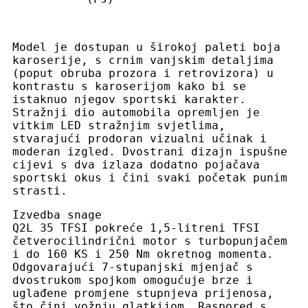
Model je dostupan u širokoj paleti boja
karoserije, s crnim vanjskim detaljima
(poput obruba prozora i retrovizora) u
kontrastu s karoserijom kako bi se
istaknuo njegov sportski karakter.
Stražnji dio automobila opremljen je
vitkim LED stražnjim svjetlima,
stvarajući prodoran vizualni učinak i
moderan izgled. Dvostrani dizajn ispušne
cijevi s dva izlaza dodatno pojačava
sportski okus i čini svaki početak punim
strasti.
Izvedba snage
Q2L 35 TFSI pokreće 1,5-litreni TFSI
četverocilindrični motor s turbopunjačem
i do 160 KS i 250 Nm okretnog momenta.
Odgovarajući 7-stupanjski mjenjač s
dvostrukom spojkom omogućuje brze i
uglađene promjene stupnjeva prijenosa,
što čini vožnju glatkijom. Raspored s