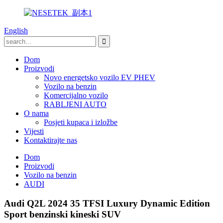
English
Dom
Proizvodi
Novo energetsko vozilo EV PHEV
Vozilo na benzin
Komercijalno vozilo
RABLJENI AUTO
O nama
Posjeti kupaca i izložbe
Vijesti
Kontaktirajte nas
Dom
Proizvodi
Vozilo na benzin
AUDI
Audi Q2L 2024 35 TFSI Luxury Dynamic Edition
Sport benzinski kineski SUV