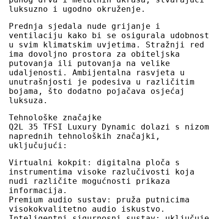
luksuzno i ​​ugodno okruženje.
Prednja sjedala nude grijanje i
ventilaciju kako bi se osigurala udobnost
u svim klimatskim uvjetima. Stražnji red
ima dovoljno prostora za obiteljska
putovanja ili putovanja na velike
udaljenosti. Ambijentalna rasvjeta u
unutrašnjosti je podesiva u različitim
bojama, što dodatno pojačava osjećaj
luksuza.
Tehnološke značajke
Q2L 35 TFSI Luxury Dynamic dolazi s nizom
naprednih tehnoloških značajki,
uključujući:
Virtualni kokpit: digitalna ploča s
instrumentima visoke razlučivosti koja
nudi različite mogućnosti prikaza
informacija.
Premium audio sustav: pruža putnicima
visokokvalitetno audio iskustvo.
Inteligentni sigurnosni sustav: uključuje