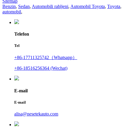
Sitemap
Benzin
,
Sedan
,
Automobili rabljeni
,
Automobil Toyota
,
Toyota
,
automobil
,
Telefon
Tel
+86-17711325742（Whatsapp）
+86-18516256364 (Wechat)
E-mail
E-mail
alisa@nesetekauto.com