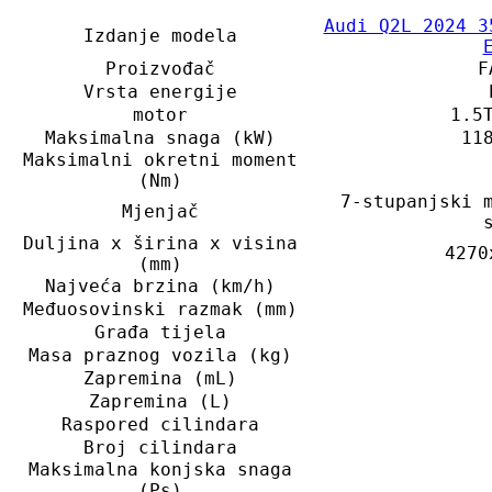
Audi Q2L 2024 3
Izdanje modela
Proizvođač
F
Vrsta energije
motor
1.5
Maksimalna snaga (kW)
11
Maksimalni okretni moment
(Nm)
7-stupanjski 
Mjenjač
Duljina x širina x visina
4270
(mm)
Najveća brzina (km/h)
Međuosovinski razmak (mm)
Građa tijela
Masa praznog vozila (kg)
Zapremina (mL)
Zapremina (L)
Raspored cilindara
Broj cilindara
Maksimalna konjska snaga
(Ps)