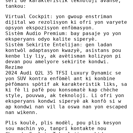
seri de karakteristik teknoloji avanse,
tankou:
Virtual Cockpit: yon gwoup enstriman
dijital wo rezolisyon ki ofri yon varyete
opsyon ekspozisyon enfòmasyon.
Sistèm Audio Premium: bay pasaje yo yon
eksperyans odyo kalite siperyè.
Sistèm Sekirite Entelijan: gen ladan
kontwòl adaptasyon kwazyè, asistans pou
kenbe liy liy, ak avètisman kolizyon pi
devan pou amelyore sekirite kondwi.
Rezime
2024 Audi Q2L 35 TFSI Luxury Dynamic se
yon SUV kontra enfòmèl ant ki konbine
pèfòmans spòtif ak karakteristik liks, sa
ki fè li pafè pou konsomatè kap chèche
style, pouvwa, ak teknoloji. Li ofri yon
eksperyans kondwi siperyè ak konfò si w
ap kondwi nan vil la oswa nan yon escaped
nan wikenn.
Plis koulè, plis modèl, pou plis kesyon
sou machin yo, tanpri kontakte nou