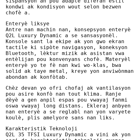
sispansyon an pou adapte diferan estil
kondwi ak kondisyon wout selon bezwen
chofè a.
Enteryè liksye
Antre nan machin nan, konsepsyon enteryè
Q2L Luxury Dynamic a se sansasyonèl.
Konsole sant la ekipe ak yon gwo ekran
tactile ki sipòte navigasyon, koneksyon
Bluetooth, lèktur mizik ak asistan vwa
entèlijan pou konvenyans chofè. Materyèl
enteryè yo te fè nan kwi wo-klas, bwa
solid ak taye metal, kreye yon anviwònman
abondan ak konfòtab.
Chèz devan yo ofri chofaj ak vantilasyon
pou asire konfò nan tout klima. Ranje
dèyè a gen anpil espas pou vwayaj fanmi
oswa vwayaj long distans. Ekleraj anbyen
nan enteryè a se reglabl nan yon varyete
koulè, plis amelyore sans nan liks.
Karakteristik Teknoloji
Q2L 35 TFSI Luxury Dynamic a vini ak yon