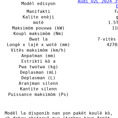
Audi Q2L 2024 3
Modèl edisyon
Manifakti
F
Kalite enèji
motè
1.5
Maksimòm pouvwa (kW)
11
Koupl maksimòm (Nm)
Bwat la
7-vitès
Longè x lajè x wotè (mm)
4270
Vitès maksimòm (km/h)
Anpatman (mm)
Estrikti kò a
Pwa twotwa (kg)
Deplasman (mL)
Deplasman (L)
Aranjman silenn
Kantite silenn
Puissance maksimòm (Ps)
Modèl la disponib nan yon pakèt koulè kò,