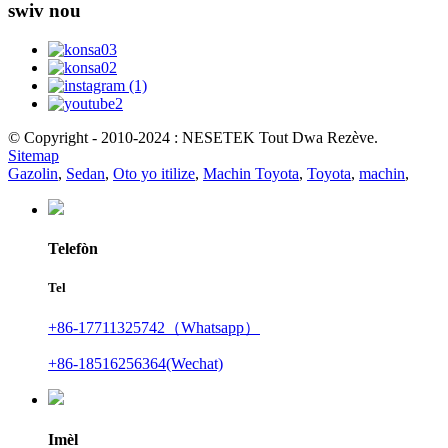
swiv nou
© Copyright - 2010-2024 : NESETEK Tout Dwa Rezève.
Sitemap
Gazolin
,
Sedan
,
Oto yo itilize
,
Machin Toyota
,
Toyota
,
machin
,
Telefòn
Tel
+86-17711325742（Whatsapp）
+86-18516256364(Wechat)
Imèl