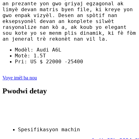
an prezante yon gwo griyaj egzagonal ak
limyè devan matris byen file, ki kreye yon
gwo enpak vizyèl. Desen an spòtif nan
eksepsyonèl devan an konplete silwèt
rasyonalize nan kò a, ak koub yo elegant
sou kote yo se menm plis dinamik, ki fè fòm
an jeneral trè rekonèt nan vil la.
Modèl: Audi A6L
Motè: 1.5T
Pri: US $ 22000 -25400
Voye imèl ba nou
Pwodwi detay
Spesifikasyon machin