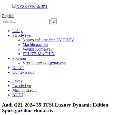
English
Lakay
Pwodwi yo
Nouvo enèji machin EV PHEV
Machin gazolin
Veyikil Komèsyal
ITILIZE MACHIN
Sou nou
Vizit Kliyan & Egzibisyon
Nouvèl
Kontakte nou
Lakay
Pwodwi yo
Machin gazolin
AUDI
Audi Q2L 2024 35 TFSI Luxury Dynamic Edition
Sport gazoline china suv