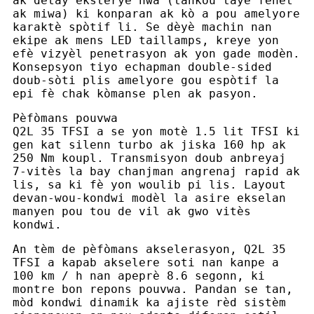
ak detay eksteryè nwa (tankou taye fenèt
ak miwa) ki konparan ak kò a pou amelyore
karaktè spòtif li. Se dèyè machin nan
ekipe ak mens LED taillamps, kreye yon
efè vizyèl penetrasyon ak yon gade modèn.
Konsepsyon tiyo echapman double-sided
doub-sòti plis amelyore gou espòtif la
epi fè chak kòmanse plen ak pasyon.
Pèfòmans pouvwa
Q2L 35 TFSI a se yon motè 1.5 lit TFSI ki
gen kat silenn turbo ak jiska 160 hp ak
250 Nm koupl. Transmisyon doub anbreyaj
7-vitès la bay chanjman angrenaj rapid ak
lis, sa ki fè yon woulib pi lis. Layout
devan-wou-kondwi modèl la asire ekselan
manyen pou tou de vil ak gwo vitès
kondwi.
An tèm de pèfòmans akselerasyon, Q2L 35
TFSI a kapab akselere soti nan kanpe a
100 km / h nan apeprè 8.6 segonn, ki
montre bon repons pouvwa. Pandan se tan,
mòd kondwi dinamik ka ajiste rèd sistèm