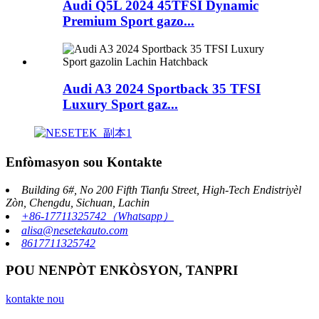
Audi Q5L 2024 45TFSI Dynamic
Premium Sport gazo...
Audi A3 2024 Sportback 35 TFSI
Luxury Sport gaz...
Enfòmasyon sou Kontakte
Building 6#, No 200 Fifth Tianfu Street, High-Tech Endistriyèl
Zòn, Chengdu, Sichuan, Lachin
+86-17711325742（Whatsapp）
alisa@nesetekauto.com
8617711325742
POU NENPÒT ENKÒSYON, TANPRI
kontakte nou