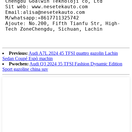
Chengdu Goalwin Teknoloji co, Ltd
Sit wèb: www.nesetekauto.com
Email:alisa@nesetekauto.com
M/whatsapp:+8617711325742
Ajoute: No.200, Fifth Tianfu Str, High-
Tech ZoneChengdu, Sichuan, Lachin
Previous:
Audi A7L 2024 45 TFSI quattro gazolin Lachin
Sedan Coupé Espò machin
Pwochen:
Audi Q3 2024 35 TFSI Fashion Dynamic Edition
Sport gazoline china suv