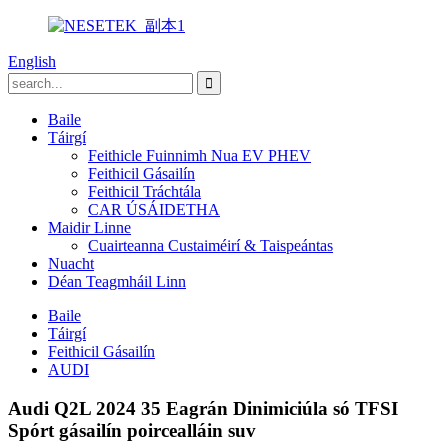
English
Baile
Táirgí
Feithicle Fuinnimh Nua EV PHEV
Feithicil Gásailín
Feithicil Tráchtála
CAR ÚSÁIDETHA
Maidir Linne
Cuairteanna Custaiméirí & Taispeántas
Nuacht
Déan Teagmháil Linn
Baile
Táirgí
Feithicil Gásailín
AUDI
Audi Q2L 2024 35 Eagrán Dinimiciúla só TFSI
Spórt gásailín poircealláin suv