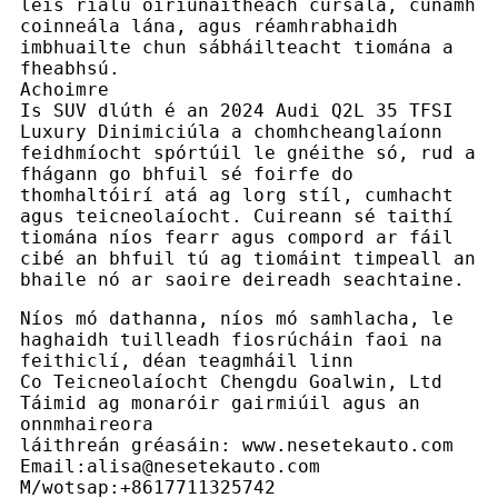
leis rialú oiriúnaitheach cúrsála, cúnamh
coinneála lána, agus réamhrabhaidh
imbhuailte chun sábháilteacht tiomána a
fheabhsú.
Achoimre
Is SUV dlúth é an 2024 Audi Q2L 35 TFSI
Luxury Dinimiciúla a chomhcheanglaíonn
feidhmíocht spórtúil le gnéithe só, rud a
fhágann go bhfuil sé foirfe do
thomhaltóirí atá ag lorg stíl, cumhacht
agus teicneolaíocht. Cuireann sé taithí
tiomána níos fearr agus compord ar fáil
cibé an bhfuil tú ag tiomáint timpeall an
bhaile nó ar saoire deireadh seachtaine.
Níos mó dathanna, níos mó samhlacha, le
haghaidh tuilleadh fiosrúcháin faoi na
feithiclí, déan teagmháil linn
Co Teicneolaíocht Chengdu Goalwin, Ltd
Táimid ag monaróir gairmiúil agus an
onnmhaireora
láithreán gréasáin: www.nesetekauto.com
Email:alisa@nesetekauto.com
M/wotsap:+8617711325742