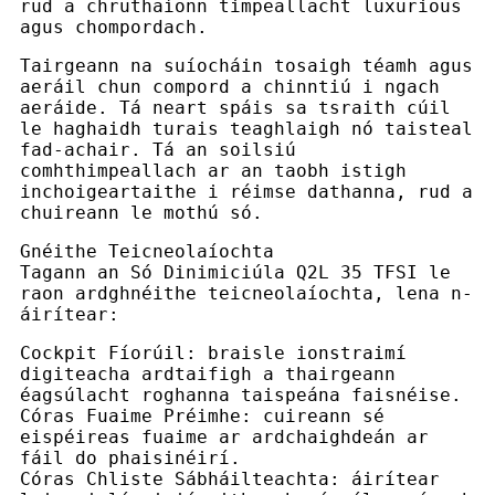
rud a chruthaíonn timpeallacht luxurious
agus chompordach.
Tairgeann na suíocháin tosaigh téamh agus
aeráil chun compord a chinntiú i ngach
aeráide. Tá neart spáis sa tsraith cúil
le haghaidh turais teaghlaigh nó taisteal
fad-achair. Tá an soilsiú
comhthimpeallach ar an taobh istigh
inchoigeartaithe i réimse dathanna, rud a
chuireann le mothú só.
Gnéithe Teicneolaíochta
Tagann an Só Dinimiciúla Q2L 35 TFSI le
raon ardghnéithe teicneolaíochta, lena n-
áirítear:
Cockpit Fíorúil: braisle ionstraimí
digiteacha ardtaifigh a thairgeann
éagsúlacht roghanna taispeána faisnéise.
Córas Fuaime Préimhe: cuireann sé
eispéireas fuaime ar ardchaighdeán ar
fáil do phaisinéirí.
Córas Chliste Sábháilteachta: áirítear