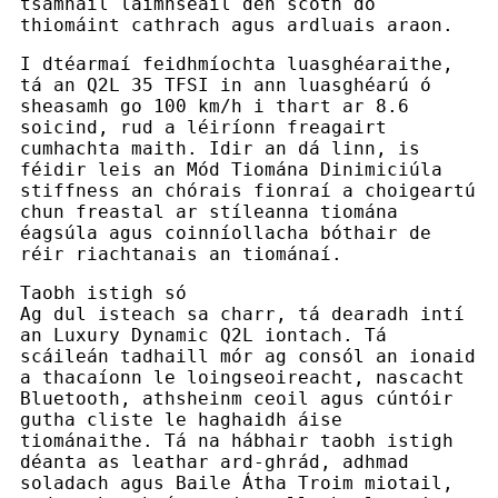
tsamhail láimhseáil den scoth do
thiomáint cathrach agus ardluais araon.
I dtéarmaí feidhmíochta luasghéaraithe,
tá an Q2L 35 TFSI in ann luasghéarú ó
sheasamh go 100 km/h i thart ar 8.6
soicind, rud a léiríonn freagairt
cumhachta maith. Idir an dá linn, is
féidir leis an Mód Tiomána Dinimiciúla
stiffness an chórais fionraí a choigeartú
chun freastal ar stíleanna tiomána
éagsúla agus coinníollacha bóthair de
réir riachtanais an tiománaí.
Taobh istigh só
Ag dul isteach sa charr, tá dearadh intí
an Luxury Dynamic Q2L iontach. Tá
scáileán tadhaill mór ag consól an ionaid
a thacaíonn le loingseoireacht, nascacht
Bluetooth, athsheinm ceoil agus cúntóir
gutha cliste le haghaidh áise
tiománaithe. Tá na hábhair taobh istigh
déanta as leathar ard-ghrád, adhmad
soladach agus Baile Átha Troim miotail,