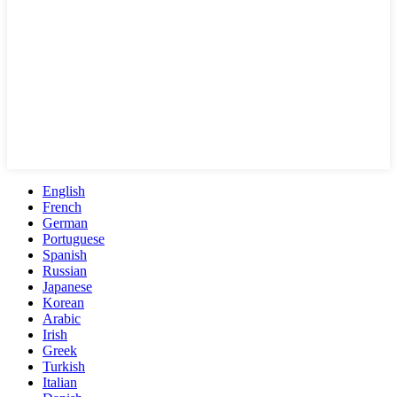
English
French
German
Portuguese
Spanish
Russian
Japanese
Korean
Arabic
Irish
Greek
Turkish
Italian