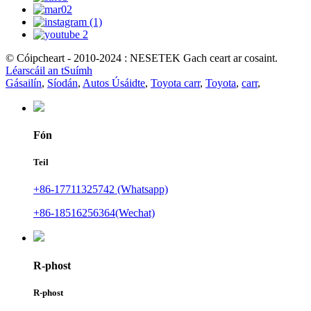
© Cóipcheart - 2010-2024 : NESETEK Gach ceart ar cosaint.
Léarscáil an tSuímh
Gásailín
,
Síodán
,
Autos Úsáidte
,
Toyota carr
,
Toyota
,
carr
,
Fón
Teil
+86-17711325742 (Whatsapp)
+86-18516256364(Wechat)
R-phost
R-phost