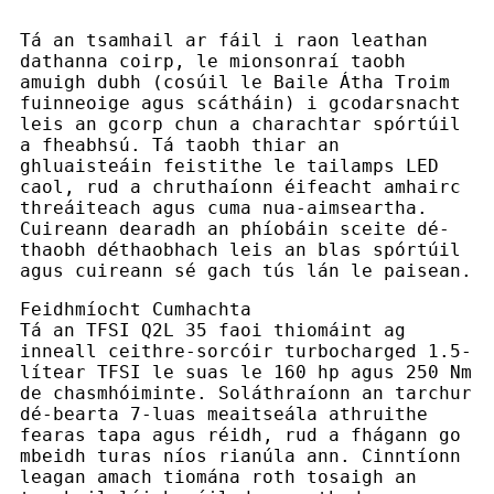
Tá an tsamhail ar fáil i raon leathan
dathanna coirp, le mionsonraí taobh
amuigh dubh (cosúil le Baile Átha Troim
fuinneoige agus scátháin) i gcodarsnacht
leis an gcorp chun a charachtar spórtúil
a fheabhsú. Tá taobh thiar an
ghluaisteáin feistithe le tailamps LED
caol, rud a chruthaíonn éifeacht amhairc
threáiteach agus cuma nua-aimseartha.
Cuireann dearadh an phíobáin sceite dé-
thaobh déthaobhach leis an blas spórtúil
agus cuireann sé gach tús lán le paisean.
Feidhmíocht Cumhachta
Tá an TFSI Q2L 35 faoi thiomáint ag
inneall ceithre-sorcóir turbocharged 1.5-
lítear TFSI le suas le 160 hp agus 250 Nm
de chasmhóiminte. Soláthraíonn an tarchur
dé-bearta 7-luas meaitseála athruithe
fearas tapa agus réidh, rud a fhágann go
mbeidh turas níos rianúla ann. Cinntíonn
leagan amach tiomána roth tosaigh an