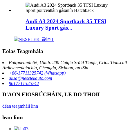
Audi A3 2024 Sportback 35 TFSI
Luxury Sport gás...
Eolas Teagmhála
Foirgneamh 6#, Uimh. 200 Cúigiú Sráid Tianfu, Crios Tionscail
Ardteicneolaíochta, Chengdu, Sichuan, an tSín
+86-17711325742 (Whatsapp)
alisa@nesetekauto.com
8617711325742
D'AON FIOSRÚCHÁIN, LE DO THOIL
déan teagmháil linn
lean linn