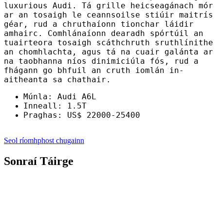
luxurious Audi. Tá grille heicseagánach mór
ar an tosaigh le ceannsoilse stiúir maitrís
géar, rud a chruthaíonn tionchar láidir
amhairc. Comhlánaíonn dearadh spórtúil an
tuairteora tosaigh scáthchruth sruthlínithe
an chomhlachta, agus tá na cuair galánta ar
na taobhanna níos dinimiciúla fós, rud a
fhágann go bhfuil an cruth iomlán in-
aitheanta sa chathair.
Múnla: Audi A6L
Inneall: 1.5T
Praghas: US$ 22000-25400
Seol ríomhphost chugainn
Sonraí Táirge