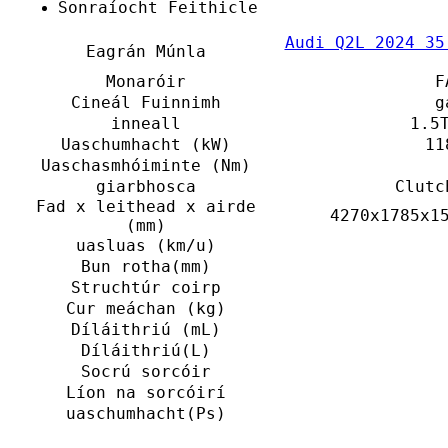
Sonraíocht Feithicle
Audi Q2L 2024 35
Eagrán Múnla
Monaróir
F
Cineál Fuinnimh
g
inneall
1.5
Uaschumhacht (kW)
11
Uaschasmhóiminte (Nm)
giarbhosca
Clutc
Fad x leithead x airde
4270x1785x1
(mm)
uasluas (km/u)
Bun rotha(mm)
Struchtúr coirp
Cur meáchan (kg)
Díláithriú (mL)
Díláithriú(L)
Socrú sorcóir
Líon na sorcóirí
uaschumhacht(Ps)