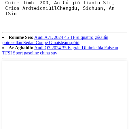
Cuir: Uimh. 200, An Cúigiú Tianfu Str,
Crios ArdteicniúilChengdu, Sichuan, An
tSín
Roimhe Seo:
Audi A7L 2024 45 TFSI quattro gásailín
poirceallán Sedan Coupé Gluaisteán spóirt
Ar Aghaidh:
Audi Q3 2024 35 Eagrán Dinimiciúla Faisean
TFSI Sport gasoline china suv