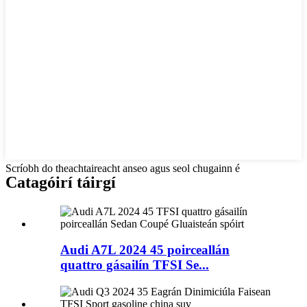
Scríobh do theachtaireacht anseo agus seol chugainn é
Catagóirí táirgí
Audi A7L 2024 45 poirceallán
quattro gásailín TFSI Se...