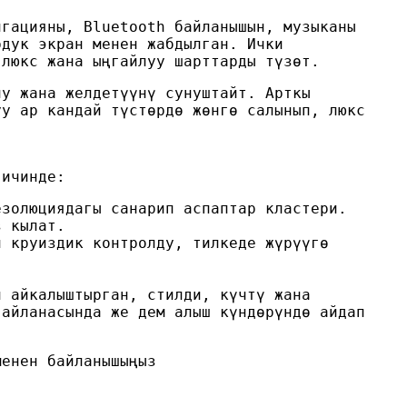
игацияны, Bluetooth байланышын, музыканы
рдук экран менен жабдылган. Ички
 люкс жана ыңгайлуу шарттарды түзөт.
ну жана желдетүүнү сунуштайт. Арткы
уу ар кандай түстөрдө жөнгө салынып, люкс
 ичинде:
езолюциядагы санарип аспаптар кластери.
з кылат.
н круиздик контролду, тилкеде жүрүүгө
н айкалыштырган, стилди, күчтү жана
 айланасында же дем алыш күндөрүндө айдап
.
менен байланышыңыз