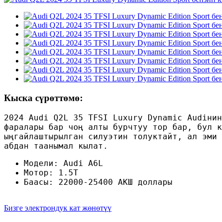
Кыска сүрөттөмө:
2024 Audi Q2L 35 TFSI Luxury Dynamic Audiнин
фаралары бар чоң алты бурчтуу тор бар, бул к
ыңгайлаштырылган силуэтин толуктайт, ал эми 
абдан таанымал кылат.
Модели: Audi A6L
Мотор: 1.5T
Баасы: 22000-25400 АКШ доллары
Бизге электрондук кат жөнөтүү