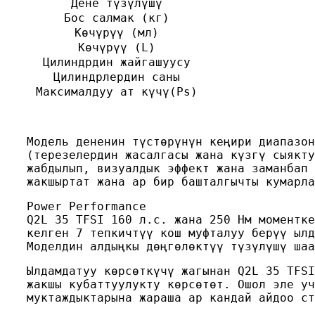
Дене түзүлүшү
Бос салмак (кг)
Көчүрүү (мл)
Көчүрүү (L)
Цилиндрдин жайгашуусу
Цилиндрлердин саны
Максималдуу ат күчү(Ps)
Модель дененин түстөрүнүн кеңири диапазон
(терезелердин жасалгасы жана күзгү сыякту
жабдылып, визуалдык эффект жана заманбап 
жакшыртат жана ар бир башталгычты кумарла
Power Performance
Q2L 35 TFSI 160 л.с. жана 250 Нм моментке
келген 7 тепкичтүү кош муфталуу берүү ылд
Моделдин алдыңкы дөңгөлөктүү түзүлүшү шаа
Ылдамдатуу көрсөткүчү жагынан Q2L 35 TFSI
жакшы кубаттуулукту көрсөтөт. Ошол эле уч
муктаждыктарына жараша ар кандай айдоо ст