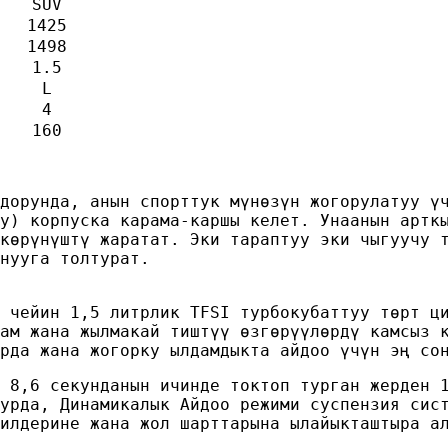
SUV
1425
1498
1.5
L
4
160
дорунда, анын спорттук мүнөзүн жогорулатуу ү
у) корпуска карама-каршы келет. Унаанын артк
көрүнүштү жаратат. Эки тараптуу эки чыгуучу 
нууга толтурат.
 чейин 1,5 литрлик TFSI турбокубаттуу төрт ц
ам жана жылмакай тиштүү өзгөрүүлөрдү камсыз 
рда жана жогорку ылдамдыкта айдоо үчүн эң со
 8,6 секунданын ичинде токтоп турган жерден 
урда, Динамикалык Айдоо режими суспензия сис
илдерине жана жол шарттарына ылайыкташтыра а