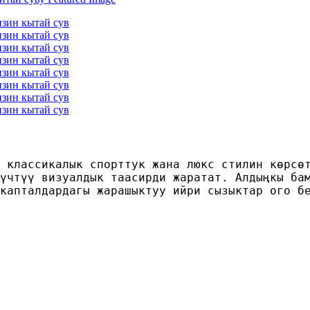
 классикалык спорттук жана люкс стилин көрсө
үчтүү визуалдык таасирди жаратат. Алдыңкы ба
капталдардагы жарашыктуу ийри сызыктар ого б