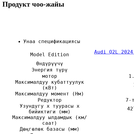
Продукт чоо-жайы
Унаа спецификациясы
Audi Q2L 2024
Model Edition
Өндүрүүчү
Энергия түрү
мотор
1
Максималдуу кубаттуулук
(кВт)
Максималдуу момент (Нм)
Редуктор
7-
Узундугу x туурасы x
42
бийиктиги (мм)
Максималдуу ылдамдык (км/
саат)
Дөңгөлөк базасы (мм)