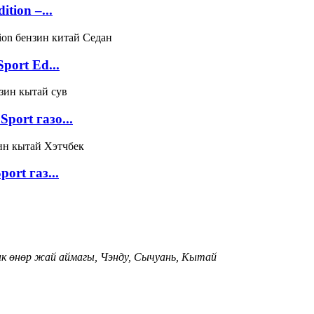
tion –...
port Ed...
port газо...
ort газ...
лык өнөр жай аймагы, Чэнду, Сычуань, Кытай