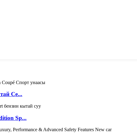
тай Се...
tion Sp...