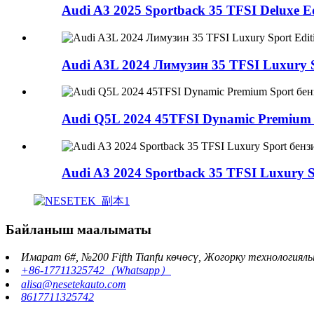
Audi A3 2025 Sportback 35 TFSI Deluxe Edi
Audi A3L 2024 Лимузин 35 TFSI Luxury S
Audi Q5L 2024 45TFSI Dynamic Premium S
Audi A3 2024 Sportback 35 TFSI Luxury Sp
Байланыш маалыматы
Имарат 6#, №200 Fifth Tianfu көчөсү, Жогорку технология
+86-17711325742（Whatsapp）
alisa@nesetekauto.com
8617711325742