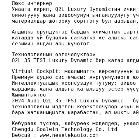
Люкс интерьер
Унаага кирип, Q2L Luxury Dynamicтин ички 
ойнотууну жана айдоочунун ыңгайлуулугу үч
материалдар жогорку сорттогу булгаарыдан,
Алдыңкы орундуктар бардык климаттык шартт
катарда үй-бүлөлүк саякатка же алыскы сая
сезимин андан ары күчөтөт.
Технологиянын өзгөчөлүктөрү
Q2L 35 TFSI Luxury Dynamic бир катар алды
Virtual Cockpit: маалыматты көрсөтүүнүн а
Премиум аудио системасы: жүргүнчүлөргө жо
Интеллектуалдык коопсуздук тутуму: айдоо 
жардамды жана алдыга кагылышуу эскертүүсү
Жыйынтыктоо
2024 Audi Q2L 35 TFSI Luxury Dynamic – бу
технологияны издеген керектөөчүлөр үчүн и
бара жатканыңызга карабастан, ал мыкты ай
Көбүрөөк түстөр, көбүрөөк моделдер, унаал
Chengdu Goalwin Technology Co, Ltd
Вебсайт: www.nesetekauto.com