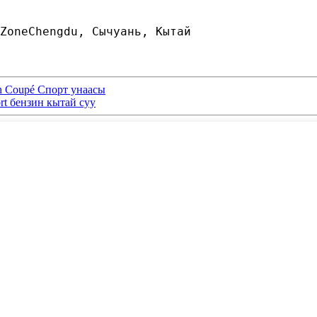
ZoneChengdu, Сычуань, Кытай
an Coupé Спорт унаасы
rt бензин кытай суу