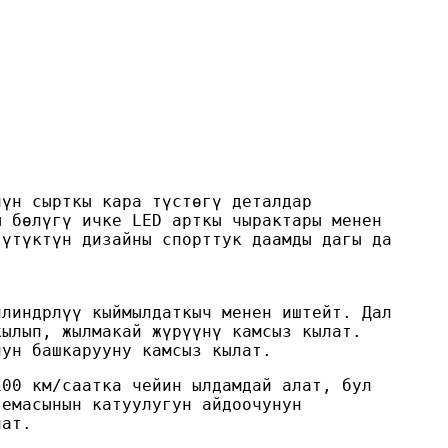
чүн сырткы кара түстөгү деталдар
ы бөлүгү ичке LED арткы чырактары менен
түтүктүн дизайны спорттук даамды дагы да
илиндрлүү кыймылдаткыч менен иштейт. Дал
кылып, жылмакай жүрүүнү камсыз кылат.
нун башкарууну камсыз кылат.
100 км/саатка чейин ылдамдай алат, бул
темасынын катуулугун айдоочунун
лат.