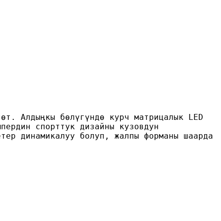
төт. Алдыңкы бөлүгүндө курч матрицалык LED
мпердин спорттук дизайны кузовдун
етер динамикалуу болуп, жалпы форманы шаарда