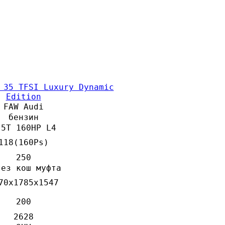
 35 TFSI Luxury Dynamic
Edition
FAW Audi
бензин
.5T 160HP L4
118(160Ps)
250
тез кош муфта
70x1785x1547
200
2628