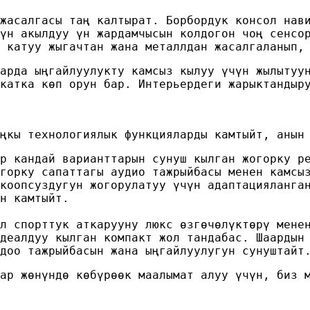
жасалгасы таң калтырат. Борбордук консол нав
үн акылдуу үн жардамчысын колдогон чоң сенсо
 катуу жыгачтан жана металлдан жасалгаланып,
арда ыңгайлуулукту камсыз кылуу үчүн жылытуу
катка көп орун бар. Интерьердеги жарыктандыр
ңкы технологиялык функцияларды камтыйт, анын
р кандай варианттарын сунуш кылган жогорку р
горку сапаттагы аудио тажрыйбасы менен камсы
коопсуздугун жогорулатуу үчүн адаптацияланга
н камтыйт.
л спорттук аткарууну люкс өзгөчөлүктөрү мене
деалдуу кылган компакт жол тандабас. Шаардын
доо тажрыйбасын жана ыңгайлуулугун сунуштайт
ар жөнүндө көбүрөөк маалымат алуу үчүн, биз 