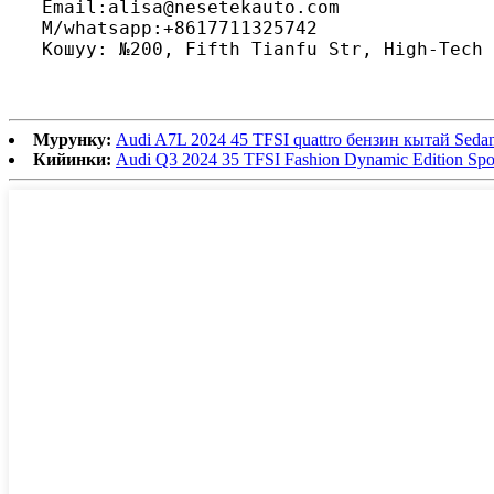
Email:alisa@nesetekauto.com
M/whatsapp:+8617711325742
Кошуу: №200, Fifth Tianfu Str, High-Tech 
Мурунку:
Audi A7L 2024 45 TFSI quattro бензин кытай Sed
Кийинки:
Audi Q3 2024 35 TFSI Fashion Dynamic Edition Spo