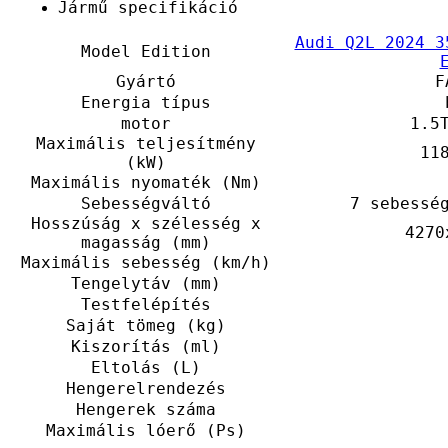
Jármű specifikáció
Audi Q2L 2024 3
Model Edition
Gyártó
F
Energia típus
motor
1.5
Maximális teljesítmény
11
(kW)
Maximális nyomaték (Nm)
Sebességváltó
7 sebessé
Hosszúság x szélesség x
4270
magasság (mm)
Maximális sebesség (km/h)
Tengelytáv (mm)
Testfelépítés
Saját tömeg (kg)
Kiszorítás (ml)
Eltolás (L)
Hengerelrendezés
Hengerek száma
Maximális lóerő (Ps)