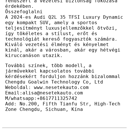
rendszert a vezetési biztonság fokozása
érdekében.
Összefoglalni
A 2024-es Audi Q2L 35 TFSI Luxury Dynamic
egy kompakt SUV, amely a sportos
teljesítményt luxusjellemzőkkel ötvözi,
így tökéletes a stílust, erőt és
technológiát kereső fogyasztók számára.
Kiváló vezetési élményt és kényelmet
kínál, akár a városban, akár egy hétvégi
kiruccanáson utazik.
További színek, több modell, a
járművekkel kapcsolatos további
kérdésekért forduljon hozzánk bizalommal
Chengdu Goalwin Technology Co, Ltd
Weboldal: www.nesetekauto.com
Email:alisa@nesetekauto.com
M/whatsapp:+8617711325742
Add: No.200, Fifth Tianfu Str, High-Tech
Zone Chengdu, Sichuan, Kína