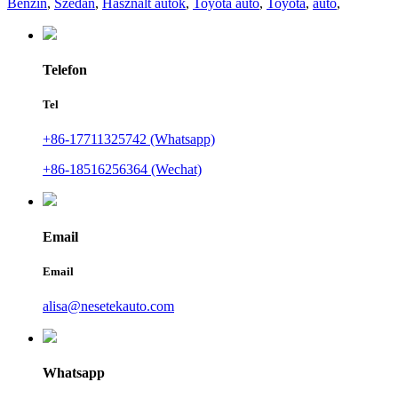
Benzin
,
Szedán
,
Használt autók
,
Toyota autó
,
Toyota
,
autó
,
Telefon
Tel
+86-17711325742 (Whatsapp)
+86-18516256364 (Wechat)
Email
Email
alisa@nesetekauto.com
Whatsapp