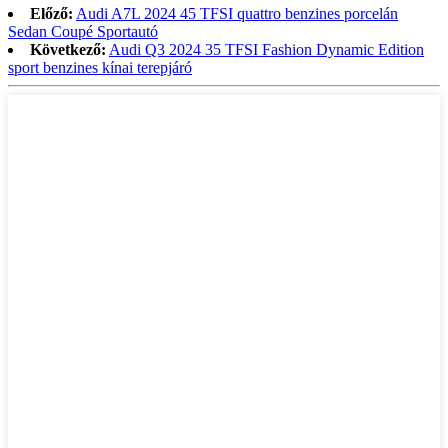
Előző:
Audi A7L 2024 45 TFSI quattro benzines porcelán
Sedan Coupé Sportautó
Következő:
Audi Q3 2024 35 TFSI Fashion Dynamic Edition
sport benzines kínai terepjáró