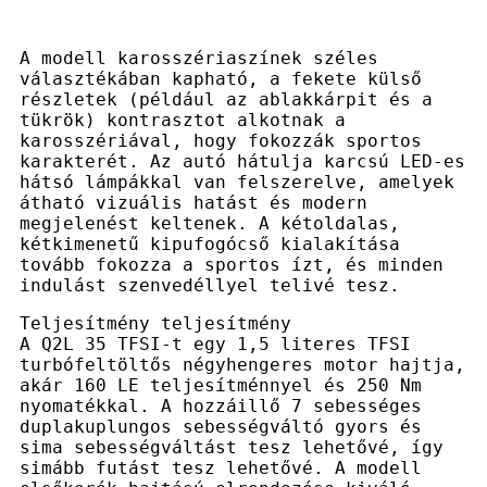
A modell karosszériaszínek széles
választékában kapható, a fekete külső
részletek (például az ablakkárpit és a
tükrök) kontrasztot alkotnak a
karosszériával, hogy fokozzák sportos
karakterét. Az autó hátulja karcsú LED-es
hátsó lámpákkal van felszerelve, amelyek
átható vizuális hatást és modern
megjelenést keltenek. A kétoldalas,
kétkimenetű kipufogócső kialakítása
tovább fokozza a sportos ízt, és minden
indulást szenvedéllyel telivé tesz.
Teljesítmény teljesítmény
A Q2L 35 TFSI-t egy 1,5 literes TFSI
turbófeltöltős négyhengeres motor hajtja,
akár 160 LE teljesítménnyel és 250 Nm
nyomatékkal. A hozzáillő 7 sebességes
duplakuplungos sebességváltó gyors és
sima sebességváltást tesz lehetővé, így
simább futást tesz lehetővé. A modell