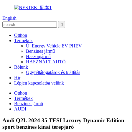
English
Otthon
Termékek
Új Energy Vehicle EV PHEV
Benzines jármű
Haszonjármű
HASZNÁLT AUTÓ
Rólunk
Ügyféllátogatások és kiállítás
Hír
Lépjen kapcsolatba velünk
Otthon
Termékek
Benzines jármű
AUDI
Audi Q2L 2024 35 TFSI Luxury Dynamic Edition
sport benzines kínai terepjáró