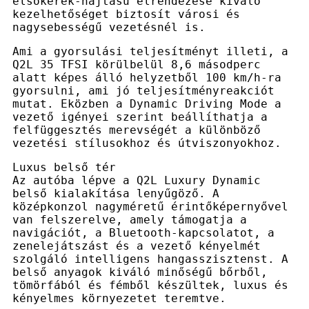
elsőkerék-hajtású elrendezése kiváló
kezelhetőséget biztosít városi és
nagysebességű vezetésnél is.
Ami a gyorsulási teljesítményt illeti, a
Q2L 35 TFSI körülbelül 8,6 másodperc
alatt képes álló helyzetből 100 km/h-ra
gyorsulni, ami jó teljesítményreakciót
mutat. Eközben a Dynamic Driving Mode a
vezető igényei szerint beállíthatja a
felfüggesztés merevségét a különböző
vezetési stílusokhoz és útviszonyokhoz.
Luxus belső tér
Az autóba lépve a Q2L Luxury Dynamic
belső kialakítása lenyűgöző. A
középkonzol nagyméretű érintőképernyővel
van felszerelve, amely támogatja a
navigációt, a Bluetooth-kapcsolatot, a
zenelejátszást és a vezető kényelmét
szolgáló intelligens hangasszisztenst. A
belső anyagok kiváló minőségű bőrből,
tömörfából és fémből készültek, luxus és
kényelmes környezetet teremtve.