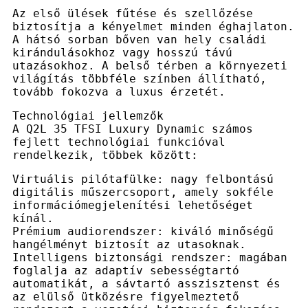
Az első ülések fűtése és szellőzése
biztosítja a kényelmet minden éghajlaton.
A hátsó sorban bőven van hely családi
kirándulásokhoz vagy hosszú távú
utazásokhoz. A belső térben a környezeti
világítás többféle színben állítható,
tovább fokozva a luxus érzetét.
Technológiai jellemzők
A Q2L 35 TFSI Luxury Dynamic számos
fejlett technológiai funkcióval
rendelkezik, többek között:
Virtuális pilótafülke: nagy felbontású
digitális műszercsoport, amely sokféle
információmegjelenítési lehetőséget
kínál.
Prémium audiorendszer: kiváló minőségű
hangélményt biztosít az utasoknak.
Intelligens biztonsági rendszer: magában
foglalja az adaptív sebességtartó
automatikát, a sávtartó asszisztenst és
az elülső ütközésre figyelmeztető