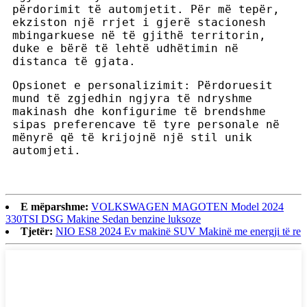
përdorimit të automjetit. Për më tepër,
ekziston një rrjet i gjerë stacionesh
mbingarkuese në të gjithë territorin,
duke e bërë të lehtë udhëtimin në
distanca të gjata.
Opsionet e personalizimit: Përdoruesit
mund të zgjedhin ngjyra të ndryshme
makinash dhe konfigurime të brendshme
sipas preferencave të tyre personale në
mënyrë që të krijojnë një stil unik
automjeti.
E mëparshme:
VOLKSWAGEN MAGOTEN Model 2024
330TSI DSG Makine Sedan benzine luksoze
Tjetër:
NIO ES8 2024 Ev makinë SUV Makinë me energji të re