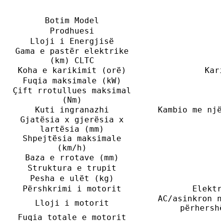
Botim Model
Prodhuesi
Lloji i Energjisë
Gama e pastër elektrike
(km) CLTC
Koha e karikimit (orë)
Kar
Fuqia maksimale (kW)
Çift rrotullues maksimal
(Nm)
Kuti ingranazhi
Kambio me nj
Gjatësia x gjerësia x
lartësia (mm)
Shpejtësia maksimale
(km/h)
Baza e rrotave (mm)
Struktura e trupit
Pesha e ulët (kg)
Përshkrimi i motorit
Elekt
AC/asinkron 
Lloji i motorit
përhersh
Fuqia totale e motorit