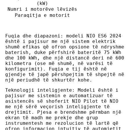
(kW)
Numri i motorëve lëvizës
Paraqitja e motorit
Fuqia dhe diapazoni: modeli NIO ES6 2024
është i pajisur me një sistem elektrik
shumë efikas që ofron opsione të ndryshme
baterish, duke përfshirë bateritë 75 kWh
dhe 100 kWh, dhe një distancë deri në 600
kilometra (ose më shumë, në varësi të
konfigurimit). Fuqia e tij është në
gjendje të japë përshpejtim të shpejtë në
një periudhë të shkurtër kohe.
Teknologji inteligjente: Modeli është i
pajisur me sistemin e automatizuar të
asistencës së shoferit NIO Pilot të NIO
me një sërë veçorish inteligjente të
drejtimit. Pjesa e brendshme përmban një
ekran të madh me prekje dhe grup
instrumentesh me rezolucion të lartë që
ofron informacion intuitiv të automjetit