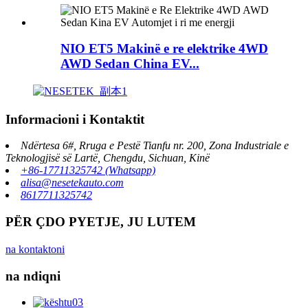
NIO ET5 Makinë e re elektrike 4WD
AWD Sedan China EV...
Informacioni i Kontaktit
Ndërtesa 6#, Rruga e Pestë Tianfu nr. 200, Zona Industriale e
Teknologjisë së Lartë, Chengdu, Sichuan, Kinë
+86-17711325742 (Whatsapp)
alisa@nesetekauto.com
8617711325742
PËR ÇDO PYETJE, JU LUTEM
na kontaktoni
na ndiqni