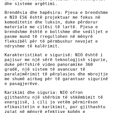
dhe sisteme argëtimi.
Brendësia dhe hapësira: Pjesa e brendshme
e NIO ES6 është projektuar me fokus në
komoditetin dhe luksin, duke përdorur
materiale me cilësi të lartë. Pjesa e
brendshme është e bollshme dhe sediljet e
pasme mund të rregullohen në mënyrë
fleksibël për të përmbushur nevojat e
ndryshme të kalërimit.
Karakteristikat e sigurisë: NIO është i
pajisur me një sërë teknologjish sigurie,
duke përfshirë video panoramike 360 ​​
gradë, një sistem të avancuar të
paralajmërimit të përplasjes dhe mbrojtje
me shumë airbag për të garantuar sigurinë
e pasagjerëve.
Karikimi dhe siguria: NIO ofron
gjithashtu një shërbim të shkëmbimit të
energjisë, i cili jo vetëm përmirëson
efikasitetin e karikimit, por gjithashtu
zgjat në mënyrë efektive kohën e