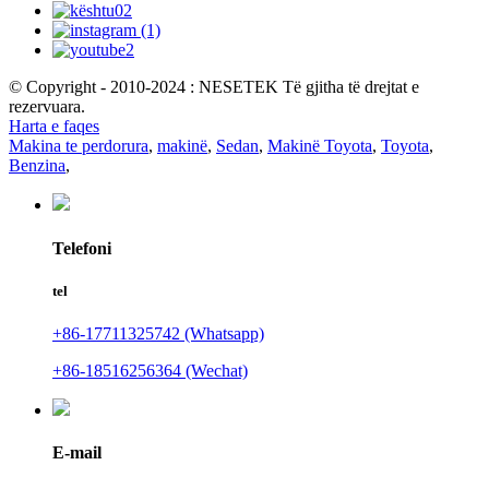
© Copyright - 2010-2024 : NESETEK Të gjitha të drejtat e
rezervuara.
Harta e faqes
Makina te perdorura
,
makinë
,
Sedan
,
Makinë Toyota
,
Toyota
,
Benzina
,
Telefoni
tel
+86-17711325742 (Whatsapp)
+86-18516256364 (Wechat)
E-mail