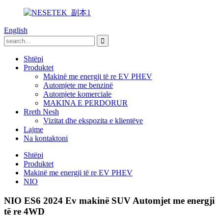
English
Shtëpi
Produktet
Makinë me energji të re EV PHEV
Automjete me benzinë
Automjete komerciale
MAKINA E PERDORUR
Rreth Nesh
Vizitat dhe ekspozita e klientëve
Lajme
Na kontaktoni
Shtëpi
Produktet
Makinë me energji të re EV PHEV
NIO
NIO ES6 2024 Ev makinë SUV Automjet me energji
të re 4WD