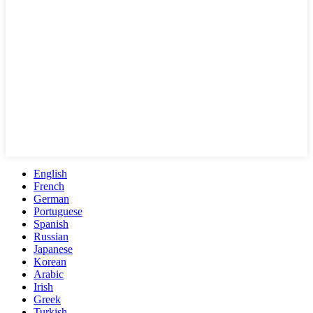
English
French
German
Portuguese
Spanish
Russian
Japanese
Korean
Arabic
Irish
Greek
Turkish