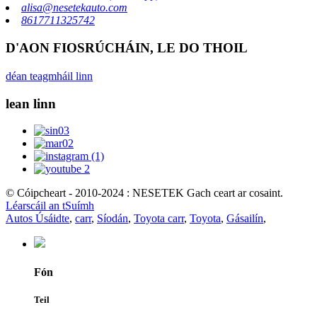
alisa@nesetekauto.com
8617711325742
D'AON FIOSRÚCHÁIN, LE DO THOIL
déan teagmháil linn
lean linn
© Cóipcheart - 2010-2024 : NESETEK Gach ceart ar cosaint.
Léarscáil an tSuímh
Autos Úsáidte
,
carr
,
Síodán
,
Toyota carr
,
Toyota
,
Gásailín
,
Fón
Teil