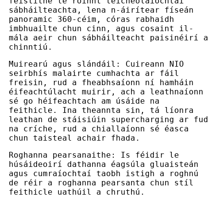
feistithe le roinnt teicneolaíochtaí
sábháilteachta, lena n-áirítear físeán
panoramic 360-céim, córas rabhaidh
imbhuailte chun cinn, agus cosaint il-
mála aeir chun sábháilteacht paisinéirí a
chinntiú.
Muirearú agus slándáil: Cuireann NIO
seirbhís malairte cumhachta ar fáil
freisin, rud a fheabhsaíonn ní hamháin
éifeachtúlacht muirir, ach a leathnaíonn
sé go héifeachtach am úsáide na
feithicle. Ina theannta sin, tá líonra
leathan de stáisiúin supercharging ar fud
na críche, rud a chiallaíonn sé éasca
chun taisteal achair fhada.
Roghanna pearsanaithe: Is féidir le
húsáideoirí dathanna éagsúla gluaisteán
agus cumraíochtaí taobh istigh a roghnú
de réir a roghanna pearsanta chun stíl
feithicle uathúil a chruthú.