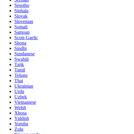
Sesotho
Sinhala
Slovak
Slovenian
Somali
Samoan
Scots Gaelic
Shona
Sindhi
Sundanese
Swahili
Tajik
Tamil
Telugu
Thai
Ukrainian
Urdu
Uzbek
Vietnamese
Welsh
Xhosa
Yiddish
Yoruba
Zulu