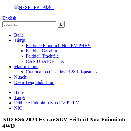
English
Baile
Táirgí
Feithicle Fuinnimh Nua EV PHEV
Feithicil Gásailín
Feithicil Tráchtála
CAR ÚSÁIDETHA
Maidir Linne
Cuairteanna Custaiméirí & Taispeántas
Nuacht
Déan Teagmháil Linn
Baile
Táirgí
Feithicle Fuinnimh Nua EV PHEV
NIO
NIO ES6 2024 Ev car SUV Feithicil Nua Fuinnimh
4WD