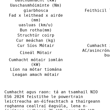
Uaschumhacht (kW)
Uaschasmhóiminte (Nm)
giarbhosca
Feithicil 
Fad x leithead x airde
(mm)
uasluas (km/u)
Bun rotha(mm)
Struchtúr coirp
Cur meáchan (kg)
Cur Síos Mótair
Cumhacht 
AC/asincrón
Cineál Mótair
bu
Cumhacht mótair iomlán
(kW)
Líon na mótar tiomána
Leagan amach mótair
Cumhacht agus raon: tá an tsamhail NIO
ES6 2024 feistithe le powertrain
leictreacha an-éifeachtach a thairgeann
roghanna ceallraí éagsúla, lena n-