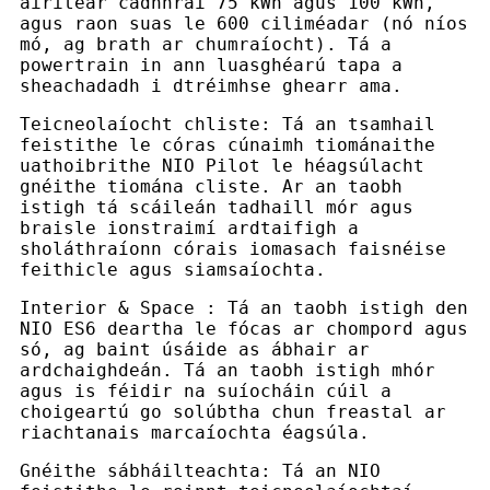
áirítear cadhnraí 75 kWh agus 100 kWh,
agus raon suas le 600 ciliméadar (nó níos
mó, ag brath ar chumraíocht). Tá a
powertrain in ann luasghéarú tapa a
sheachadadh i dtréimhse ghearr ama.
Teicneolaíocht chliste: Tá an tsamhail
feistithe le córas cúnaimh tiománaithe
uathoibrithe NIO Pilot le héagsúlacht
gnéithe tiomána cliste. Ar an taobh
istigh tá scáileán tadhaill mór agus
braisle ionstraimí ardtaifigh a
sholáthraíonn córais iomasach faisnéise
feithicle agus siamsaíochta.
Interior & Space : Tá an taobh istigh den
NIO ES6 deartha le fócas ar chompord agus
só, ag baint úsáide as ábhair ar
ardchaighdeán. Tá an taobh istigh mhór
agus is féidir na suíocháin cúil a
choigeartú go solúbtha chun freastal ar
riachtanais marcaíochta éagsúla.
Gnéithe sábháilteachta: Tá an NIO