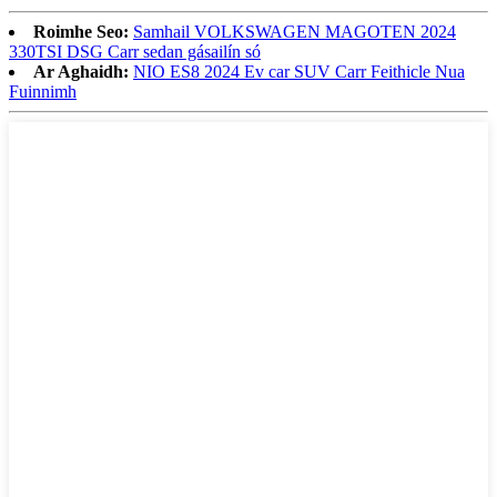
Roimhe Seo:
Samhail VOLKSWAGEN MAGOTEN 2024
330TSI DSG Carr sedan gásailín só
Ar Aghaidh:
NIO ES8 2024 Ev car SUV Carr Feithicle Nua
Fuinnimh