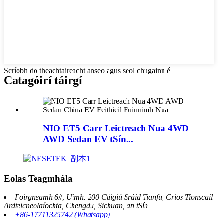
Scríobh do theachtaireacht anseo agus seol chugainn é
Catagóirí táirgí
NIO ET5 Carr Leictreach Nua 4WD
AWD Sedan EV tSín...
Eolas Teagmhála
Foirgneamh 6#, Uimh. 200 Cúigiú Sráid Tianfu, Crios Tionscail
Ardteicneolaíochta, Chengdu, Sichuan, an tSín
+86-17711325742 (Whatsapp)