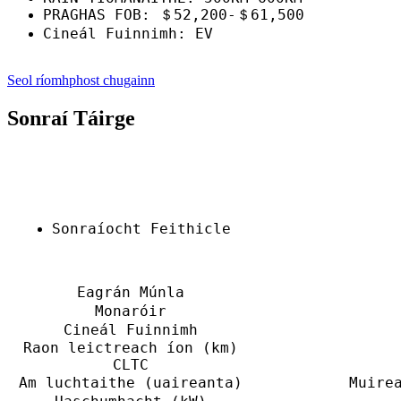
PRAGHAS FOB: ＄52,200-＄61,500
Cineál Fuinnimh: EV
Seol ríomhphost chugainn
Sonraí Táirge
Sonraíocht Feithicle
Eagrán Múnla
Monaróir
Cineál Fuinnimh
Raon leictreach íon (km)
CLTC
Am luchtaithe (uaireanta)
Muire