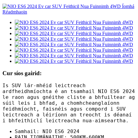
Cur síos gairid:
Is SUV lár-mhéid leictreach
ardfheidhmíochta é an tsamhail NIO ES6 2024
le raon agus gnéithe cliste a bhfuiltear ag
súil leis i bhfad, a chomhcheanglaíonn
feidhmíocht, faisnéis agus compord i SUV
leictreach a léiríonn an treocht is déanaí
i bhfeithiclí leictreacha nua-aimseartha.
Samhail: NIO ES6 2024
RAIN TIOMÁNAITHE: 500KM-600KM