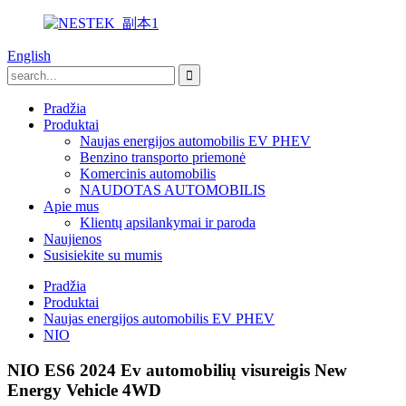
English
Pradžia
Produktai
Naujas energijos automobilis EV PHEV
Benzino transporto priemonė
Komercinis automobilis
NAUDOTAS AUTOMOBILIS
Apie mus
Klientų apsilankymai ir paroda
Naujienos
Susisiekite su mumis
Pradžia
Produktai
Naujas energijos automobilis EV PHEV
NIO
NIO ES6 2024 Ev automobilių visureigis New
Energy Vehicle 4WD