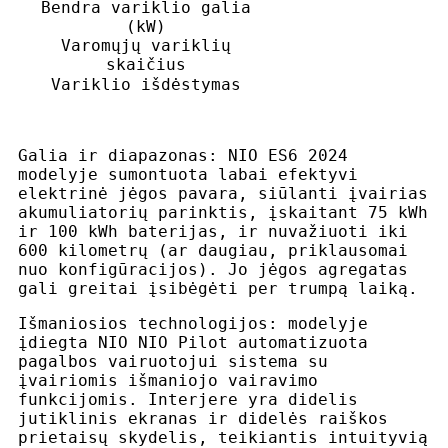
Bendra variklio galia
(kW)
Varomųjų variklių
skaičius
Variklio išdėstymas
Galia ir diapazonas: NIO ES6 2024
modelyje sumontuota labai efektyvi
elektrinė jėgos pavara, siūlanti įvairias
akumuliatorių parinktis, įskaitant 75 kWh
ir 100 kWh baterijas, ir nuvažiuoti iki
600 kilometrų (ar daugiau, priklausomai
nuo konfigūracijos). Jo jėgos agregatas
gali greitai įsibėgėti per trumpą laiką.
Išmaniosios technologijos: modelyje
įdiegta NIO NIO Pilot automatizuota
pagalbos vairuotojui sistema su
įvairiomis išmaniojo vairavimo
funkcijomis. Interjere yra didelis
jutiklinis ekranas ir didelės raiškos
prietaisų skydelis, teikiantis intuityvią