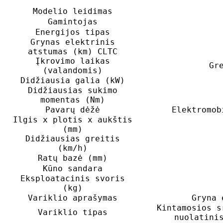
Modelio leidimas
Gamintojas
Energijos tipas
Grynas elektrinis
atstumas (km) CLTC
Įkrovimo laikas
Gr
(valandomis)
Didžiausia galia (kW)
Didžiausias sukimo
momentas (Nm)
Pavarų dėžė
Elektromob
Ilgis x plotis x aukštis
(mm)
Didžiausias greitis
(km/h)
Ratų bazė (mm)
Kūno sandara
Eksploatacinis svoris
(kg)
Variklio aprašymas
Gryna 
Kintamosios s
Variklio tipas
nuolatini