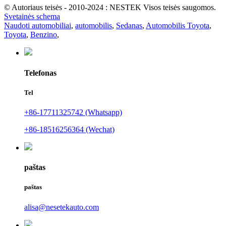
© Autoriaus teisės - 2010-2024 : NESTEK Visos teisės saugomos.
Svetainės schema
Naudoti automobiliai
,
automobilis
,
Sedanas
,
Automobilis Toyota
,
Toyota
,
Benzino
,
Telefonas
Tel
+86-17711325742 (Whatsapp)
+86-18516256364 (Wechat)
paštas
paštas
alisa@nesetekauto.com