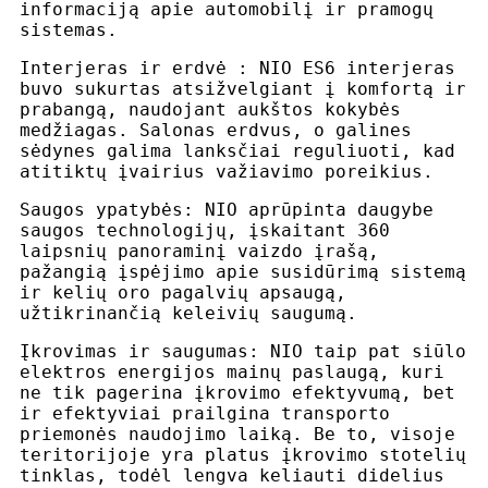
informaciją apie automobilį ir pramogų
sistemas.
Interjeras ir erdvė : NIO ES6 interjeras
buvo sukurtas atsižvelgiant į komfortą ir
prabangą, naudojant aukštos kokybės
medžiagas. Salonas erdvus, o galines
sėdynes galima lanksčiai reguliuoti, kad
atitiktų įvairius važiavimo poreikius.
Saugos ypatybės: NIO aprūpinta daugybe
saugos technologijų, įskaitant 360
laipsnių panoraminį vaizdo įrašą,
pažangią įspėjimo apie susidūrimą sistemą
ir kelių oro pagalvių apsaugą,
užtikrinančią keleivių saugumą.
Įkrovimas ir saugumas: NIO taip pat siūlo
elektros energijos mainų paslaugą, kuri
ne tik pagerina įkrovimo efektyvumą, bet
ir efektyviai prailgina transporto
priemonės naudojimo laiką. Be to, visoje
teritorijoje yra platus įkrovimo stotelių
tinklas, todėl lengva keliauti didelius