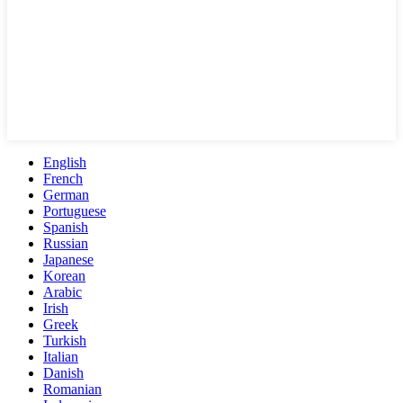
English
French
German
Portuguese
Spanish
Russian
Japanese
Korean
Arabic
Irish
Greek
Turkish
Italian
Danish
Romanian