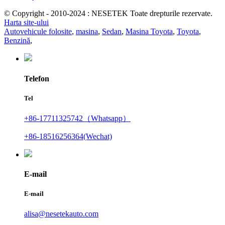
© Copyright - 2010-2024 : NESETEK Toate drepturile rezervate.
Harta site-ului
Autovehicule folosite
,
masina
,
Sedan
,
Masina Toyota
,
Toyota
,
Benzină
,
Telefon
Tel
+86-17711325742（Whatsapp）
+86-18516256364(Wechat)
E-mail
E-mail
alisa@nesetekauto.com