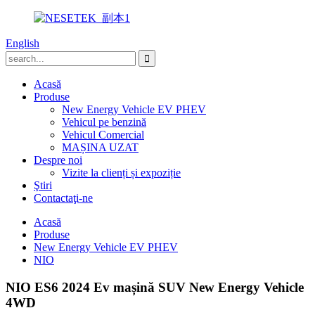
English
Acasă
Produse
New Energy Vehicle EV PHEV
Vehicul pe benzină
Vehicul Comercial
MAȘINA UZAT
Despre noi
Vizite la clienți și expoziție
Ştiri
Contactaţi-ne
Acasă
Produse
New Energy Vehicle EV PHEV
NIO
NIO ES6 2024 Ev mașină SUV New Energy Vehicle
4WD