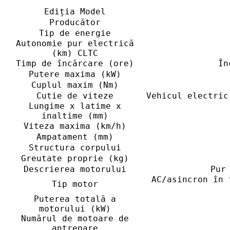
Ediția Model
Producător
Tip de energie
Autonomie pur electrică
(km) CLTC
Timp de încărcare (ore)
În
Putere maxima (kW)
Cuplul maxim (Nm)
Cutie de viteze
Vehicul electric
Lungime x latime x
inaltime (mm)
Viteza maxima (km/h)
Ampatament (mm)
Structura corpului
Greutate proprie (kg)
Descrierea motorului
Pur
AC/asincron în 
Tip motor
Puterea totală a
motorului (kW)
Numărul de motoare de
antrenare