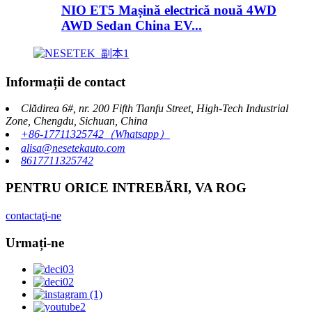
NIO ET5 Mașină electrică nouă 4WD
AWD Sedan China EV...
Informații de contact
Clădirea 6#, nr. 200 Fifth Tianfu Street, High-Tech Industrial
Zone, Chengdu, Sichuan, China
+86-17711325742（Whatsapp）
alisa@nesetekauto.com
8617711325742
PENTRU ORICE INTREBĂRI, VA ROG
contactaţi-ne
Urmați-ne