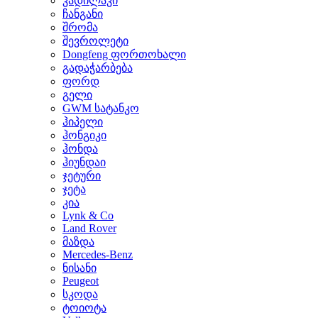
კადილაკი
ჩანგანი
შრომა
შევროლეტი
Dongfeng ფორთოხალი
გადაჭარბება
ფორდ
გელი
GWM სატანკო
ჰიპელი
ჰონგიკი
ჰონდა
ჰიუნდაი
ჯეტური
ჯეტა
კია
Lynk & Co
Land Rover
მაზდა
Mercedes-Benz
ნისანი
Peugeot
სკოდა
ტოიოტა