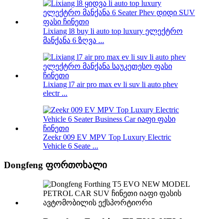
Lixiang l8 buy li auto top luxury ელექტრო
მანქანა 6 ზღვა ...
Lixiang l7 air pro max ev li suv li auto phev
electr ...
Zeekr 009 EV MPV Top Luxury Electric
Vehicle 6 Seate ...
Dongfeng ფორთოხალი