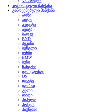
Volkswagen
კომერციული მანქანა
გამოყენებული მანქანა
აონი
აიტო
აუდიტი
ავიტა
ბაოჯუ
BYD
პეკინი
ბენტლი
ბენზი
BMW
ბუზი
ჩანგანი
დონგფენგი
DS
ფიატი
ფორდ
გელი
დიდი
ჰიპელი
ჰონდა
ჰიუნდაი