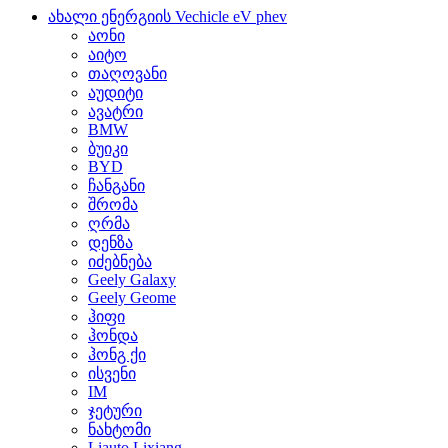
ახალი ენერგიის Vechicle eV phev
აონი
აიტო
თაღოვანი
აუდიტი
ავატრი
BMW
ბუიკი
BYD
ჩანგანი
შრომა
ღრმა
დენზა
იძებნება
Geely Galaxy
Geely Geome
ჰიფი
ჰონდა
ჰონგ ქი
ისვენი
IM
ჯეტური
ნახტომი
Liauto Lixiang