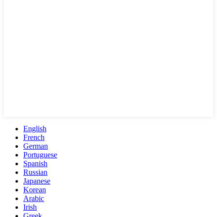
English
French
German
Portuguese
Spanish
Russian
Japanese
Korean
Arabic
Irish
Greek