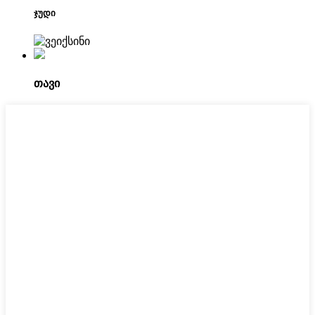
ჯუდი
თავი