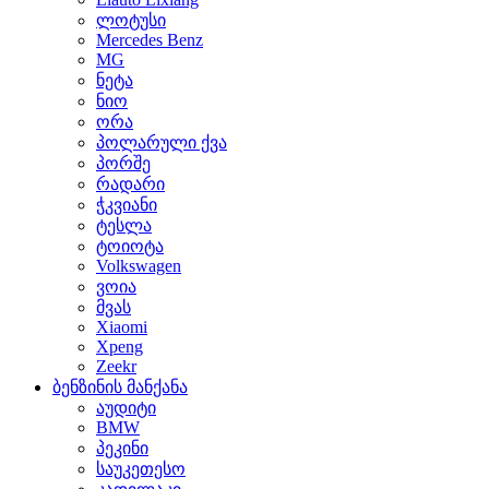
ლოტუსი
Mercedes Benz
MG
ნეტა
ნიო
ორა
პოლარული ქვა
პორშე
რადარი
ჭკვიანი
ტესლა
ტოიოტა
Volkswagen
ვოია
მვას
Xiaomi
Xpeng
Zeekr
ბენზინის მანქანა
აუდიტი
BMW
პეკინი
საუკეთესო