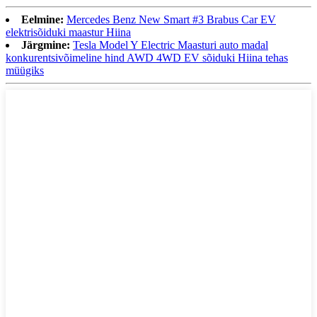
Eelmine:
Mercedes Benz New Smart #3 Brabus Car EV
elektrisõiduki maastur Hiina
Järgmine:
Tesla Model Y Electric Maasturi auto madal
konkurentsivõimeline hind AWD 4WD EV sõiduki Hiina tehas
müügiks