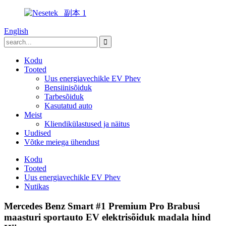
English
Kodu
Tooted
Uus energiavechikle EV Phev
Bensiinisõiduk
Tarbesõiduk
Kasutatud auto
Meist
Kliendikülastused ja näitus
Uudised
Võtke meiega ühendust
Kodu
Tooted
Uus energiavechikle EV Phev
Nutikas
Mercedes Benz Smart #1 Premium Pro Brabusi
maasturi sportauto EV elektrisõiduk madala hind