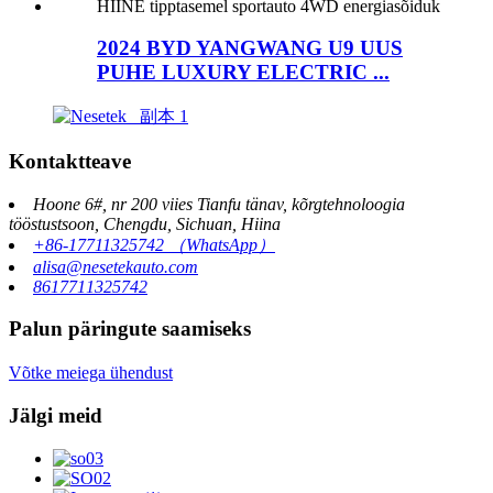
2024 BYD YANGWANG U9 UUS
PUHE LUXURY ELECTRIC ...
Kontaktteave
Hoone 6#, nr 200 viies Tianfu tänav, kõrgtehnoloogia
tööstustsoon, Chengdu, Sichuan, Hiina
+86-17711325742 （WhatsApp）
alisa@nesetekauto.com
8617711325742
Palun päringute saamiseks
Võtke meiega ühendust
Jälgi meid