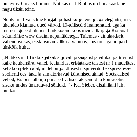
põnevus. Omaks homme. Nutikas nr 1 Brabus on linnakaaslane
nagu ükski teine.
Nutika nr 1 välisilme kiirgab puhast kõrge energiaga elegantsi, mis
ühendab klanitud uued värvid, 19-tollised dünamorattad, aga ka
mitmesuguseid uhiuusi funktsioone koos meie allkirjaga Brabus 1-
sekundilise wow disaini näpunäidetega. Tulemus - ainulaadselt
väljendusrikas, eksklusiivne allkirja välimus, mis on tagatud päid
ükskõik kuhu.
„Nutikas nr 1 Brabus jätkab sujuvalt pikaajalist ja edukat partnerlust
kahe kaubamärgi vahel. Kujundust eristatakse teistest nr 1 mudelitest
kehakomplekti abil, millel on jõudlusest inspireeritud ekspressiivsed
spoilerid ees, taga ja silmatorkavad külgmised aknad. Spetsiaalsed
veljed, Brabusi allkirja punased välised aktsendid ja konkreetne
sisekujundus ümardavad sõiduki. ” - Kai Sieber, disainilahi juht
nutikas