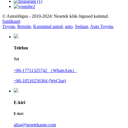
© Autoriõigus - 2010-2024: Nesetek kõik õigused kaitstud.
Saidikaart
Toyota
,
Bensiin
,
Kasutatud autod
,
auto
,
Sedaan
,
Auto Toyota
,
Telefon
Tel
+86-17711325742 （WhatsApp）
+86-18516256364 (WeChat)
E-kiri
E-kiri
alisa@nesetekauto.com