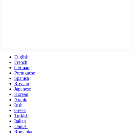
English
French
German
Portuguese
Spanish
Russian
Japanese
Korean
Arabic
Irish
Greek
Turkish
Italian
Danish
Romanian