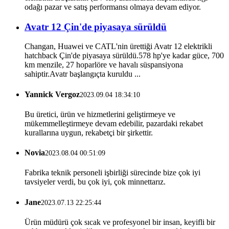
odağı pazar ve satış performansı olmaya devam ediyor.
Avatr 12 Çin'de piyasaya sürüldü
Changan, Huawei ve CATL'nin ürettiği Avatr 12 elektrikli
hatchback Çin'de piyasaya sürüldü.578 hp'ye kadar güce, 700
km menzile, 27 hoparlöre ve havalı süspansiyona
sahiptir.Avatr başlangıçta kuruldu ...
Yannick Vergoz
2023.09.04 18:34:10
Bu üretici, ürün ve hizmetlerini geliştirmeye ve
mükemmelleştirmeye devam edebilir, pazardaki rekabet
kurallarına uygun, rekabetçi bir şirkettir.
Novia
2023.08.04 00:51:09
Fabrika teknik personeli işbirliği sürecinde bize çok iyi
tavsiyeler verdi, bu çok iyi, çok minnettarız.
Jane
2023.07.13 22:25:44
Ürün müdürü çok sıcak ve profesyonel bir insan, keyifli bir