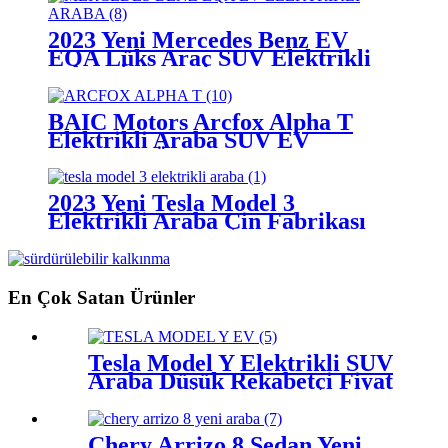
2023 Yeni Mercedes Benz EV
EQA Lüks Araç SUV Elektrikli
Araba İhracat İçin Ucuz Fiyat
Çin
BAIC Motors Arcfox Alpha T
Elektrikli Araba SUV EV
Otomobil Üreticileri Fiyat Çin
Satılık
2023 Yeni Tesla Model 3
Elektrikli Araba Çin Fabrikası
Elektrikli Araç Satın Alın Ucuz
Rekabetçi Fiyat
En Çok Satan Ürünler
Tesla Model Y Elektrikli SUV
Araba Düşük Rekabetçi Fiyat
AWD 4WD EV Araç Satılık
Çin Fabrikası
Chery Arrizo 8 Sedan Yeni