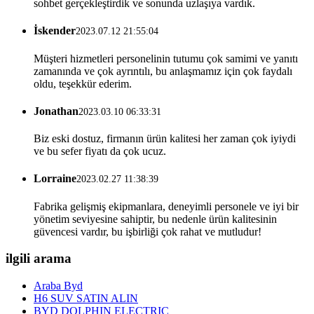
sohbet gerçekleştirdik ve sonunda uzlaşıya vardık.
İskender
2023.07.12 21:55:04
Müşteri hizmetleri personelinin tutumu çok samimi ve yanıtı
zamanında ve çok ayrıntılı, bu anlaşmamız için çok faydalı
oldu, teşekkür ederim.
Jonathan
2023.03.10 06:33:31
Biz eski dostuz, firmanın ürün kalitesi her zaman çok iyiydi
ve bu sefer fiyatı da çok ucuz.
Lorraine
2023.02.27 11:38:39
Fabrika gelişmiş ekipmanlara, deneyimli personele ve iyi bir
yönetim seviyesine sahiptir, bu nedenle ürün kalitesinin
güvencesi vardır, bu işbirliği çok rahat ve mutludur!
ilgili arama
Araba Byd
H6 SUV SATIN ALIN
BYD DOLPHIN ELECTRIC