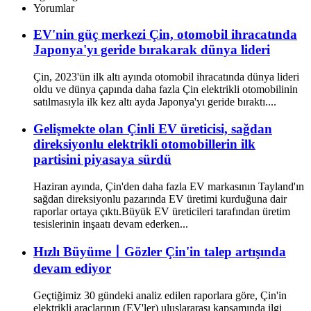
Yorumlar
EV'nin güç merkezi Çin, otomobil ihracatında
Japonya'yı geride bırakarak dünya lideri
Çin, 2023'ün ilk altı ayında otomobil ihracatında dünya lideri
oldu ve dünya çapında daha fazla Çin elektrikli otomobilinin
satılmasıyla ilk kez altı ayda Japonya'yı geride bıraktı....
Gelişmekte olan Çinli EV üreticisi, sağdan
direksiyonlu elektrikli otomobillerin ilk
partisini piyasaya sürdü
Haziran ayında, Çin'den daha fazla EV markasının Tayland'ın
sağdan direksiyonlu pazarında EV üretimi kurduğuna dair
raporlar ortaya çıktı.Büyük EV üreticileri tarafından üretim
tesislerinin inşaatı devam ederken...
Hızlı Büyüme丨Gözler Çin'in talep artışında
devam ediyor
Geçtiğimiz 30 gündeki analiz edilen raporlara göre, Çin'in
elektrikli araçlarının (EV'ler) uluslararası kapsamında ilgi