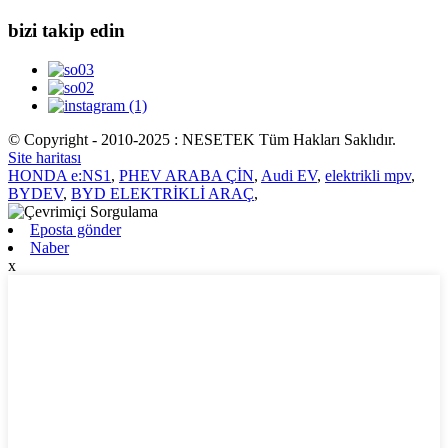
bizi takip edin
© Copyright - 2010-2025 : NESETEK Tüm Hakları Saklıdır.
Site haritası
HONDA e:NS1
,
PHEV ARABA ÇİN
,
Audi EV
,
elektrikli mpv
,
BYDEV
,
BYD ELEKTRİKLİ ARAÇ
,
Eposta gönder
Naber
x