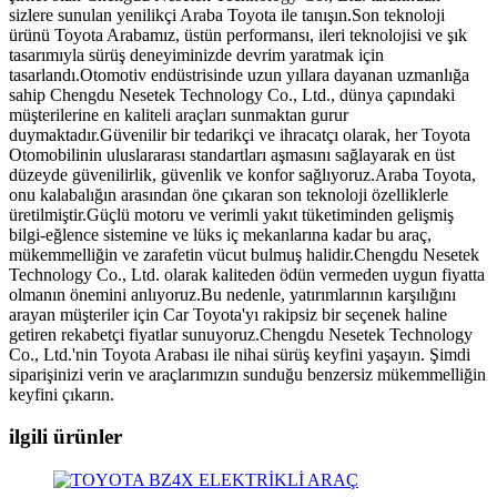
sizlere sunulan yenilikçi Araba Toyota ile tanışın.Son teknoloji
ürünü Toyota Arabamız, üstün performansı, ileri teknolojisi ve şık
tasarımıyla sürüş deneyiminizde devrim yaratmak için
tasarlandı.Otomotiv endüstrisinde uzun yıllara dayanan uzmanlığa
sahip Chengdu Nesetek Technology Co., Ltd., dünya çapındaki
müşterilerine en kaliteli araçları sunmaktan gurur
duymaktadır.Güvenilir bir tedarikçi ve ihracatçı olarak, her Toyota
Otomobilinin uluslararası standartları aşmasını sağlayarak en üst
düzeyde güvenilirlik, güvenlik ve konfor sağlıyoruz.Araba Toyota,
onu kalabalığın arasından öne çıkaran son teknoloji özelliklerle
üretilmiştir.Güçlü motoru ve verimli yakıt tüketiminden gelişmiş
bilgi-eğlence sistemine ve lüks iç mekanlarına kadar bu araç,
mükemmelliğin ve zarafetin vücut bulmuş halidir.Chengdu Nesetek
Technology Co., Ltd. olarak kaliteden ödün vermeden uygun fiyatta
olmanın önemini anlıyoruz.Bu nedenle, yatırımlarının karşılığını
arayan müşteriler için Car Toyota'yı rakipsiz bir seçenek haline
getiren rekabetçi fiyatlar sunuyoruz.Chengdu Nesetek Technology
Co., Ltd.'nin Toyota Arabası ile nihai sürüş keyfini yaşayın. Şimdi
siparişinizi verin ve araçlarımızın sunduğu benzersiz mükemmelliğin
keyfini çıkarın.
ilgili ürünler