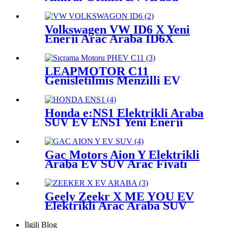
Elektrikli Araç Çin Yepyeni
SUV
Volkswagen VW ID6 X Yeni
Enerji Araç Araba ID6X
Cross EV 6 7 Koltuklu
Elektrikli SUV
LEAPMOTOR C11
Genişletilmiş Menzilli EV
SUV Elektrikli Hibrit PHEV
Araba EREV Araç Çin
Honda e:NS1 Elektrikli Araba
SUV EV ENS1 Yeni Enerji
Araç Fiyatı Çin Otomobil
Satılık
Gac Motors Aion Y Elektrikli
Araba EV SUV Araç Fiyatı
Çin İhracatçı
Geely Zeekr X ME YOU EV
Elektrikli Araç Araba SUV
Çin
İlgili Blog