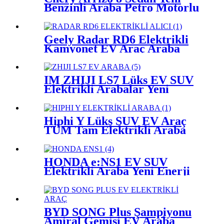
Benzinli Araba Petro Motorlu
Araç Çin Ucuz Fiyat
Otomobil
Geely Radar RD6 Elektrikli
Kamyonet EV Araç Araba
Uzun Menzilli 632km
IM ZHIJI LS7 Lüks EV SUV
Elektrikli Arabalar Yeni
Enerji Araç Fiyatı Çin
Hiphi Y Lüks SUV EV Araç
TÜM Tam Elektrikli Araba
Fiyatı Çin 810KM Uzun
Menzilli Otomobil İhracatçı
HONDA e:NS1 EV SUV
Elektrikli Araba Yeni Enerji
Aracı En Ucuz Fiyat Çin 2023
BYD SONG Plus Şampiyonu
Amiral Gemisi EV Araba